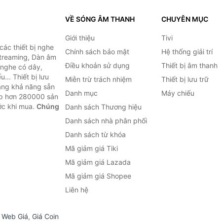
VỀ SÓNG ÂM THANH
CHUYÊN MỤC
Giới thiệu
Tivi
ác thiết bị nghe
Chính sách bảo mật
Hệ thống giải trí
 Streaming, Dàn âm
Điều khoản sử dụng
Thiết bị âm thanh
i nghe có dây,
... Thiết bị lưu
Miễn trừ trách nhiệm
Thiết bị lưu trữ
Bằng khả năng sẵn
Danh mục
Máy chiếu
ợp hơn 280000 sản
ước khi mua.
Chúng
Danh sách Thương hiệu
Danh sách nhà phân phối
Danh sách từ khóa
Mã giảm giá Tiki
Mã giảm giá Lazada
Mã giảm giá Shopee
Liên hệ
,
Web Giá
,
Giá Coin