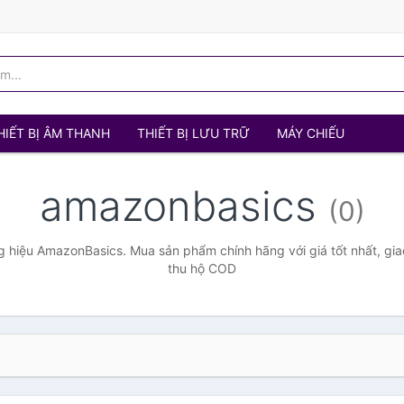
HIẾT BỊ ÂM THANH
THIẾT BỊ LƯU TRỮ
MÁY CHIẾU
amazonbasics
(0)
 hiệu AmazonBasics. Mua sản phẩm chính hãng với giá tốt nhất, giao
thu hộ COD