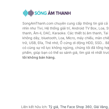
SongAmThanh.com chuyên cung cấp thông tin giá cả c
nhìn như Tivi, Hệ thống giải trí, Android TV Box, Loa,
thanh, Âm-li, DAC, Karaoke. Các thiết bị âm thanh, Ta
không dây, bluetooth, Loa, Micro, máy chiếu, màn chiếu
trữ, USB, Đĩa, Thẻ nhớ, Ổ cứng di động HDD, SSD... 
có cùng sự nỗ lực không ngừng, chúng tôi đã tổng h
phẩm, giúp bạn có thể so sánh giá, tìm giá rẻ nhất tr
tôi không bán hàng.
Liên kết hữu ích:
Tỷ giá
,
The Face Shop 360
,
Giá Vàng