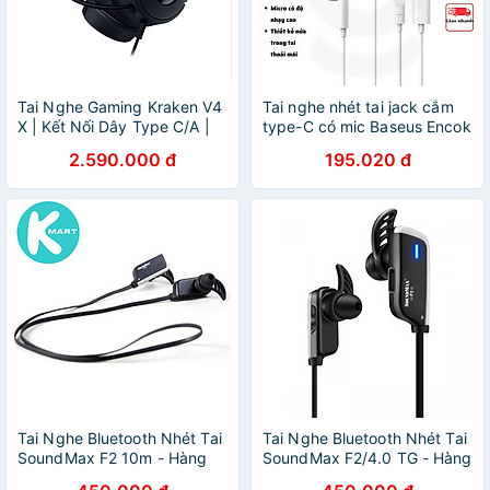
Tai Nghe Gaming Kraken V4
Tai nghe nhét tai jack cắm
X | Kết Nối Dây Type C/A |
type-C có mic Baseus Encok
Driver 40MM | Micro Thu
C17 NGCR010002 - Hàng
2.590.000 đ
195.020 đ
Gọn | Âm Thanh 7.1 | Vải
chính hãng
Đệm Tai Hybrid | Led RGB |
Hàng Chính Hãng
Tai Nghe Bluetooth Nhét Tai
Tai Nghe Bluetooth Nhét Tai
SoundMax F2 10m - Hàng
SoundMax F2/4.0 TG - Hàng
Chính Hãng
Chính Hãng