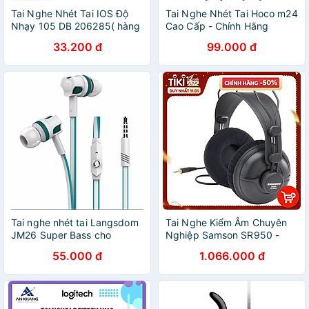
Tai Nghe Nhét Tai IOS Độ
Tai Nghe Nhét Tai Hoco m24
Nhạy 105 DB 206285( hàng
Cao Cấp - Chính Hãng
nhập khẩu )
33.200 đ
99.000 đ
Tai nghe nhét tai Langsdom
Tai Nghe Kiểm Âm Chuyên
JM26 Super Bass cho
Nghiệp Samson SR950 -
android/iphone/ipad (Trắng)
Hàng Chính Hãng
55.000 đ
1.066.000 đ
- Hàng Chính Hãng