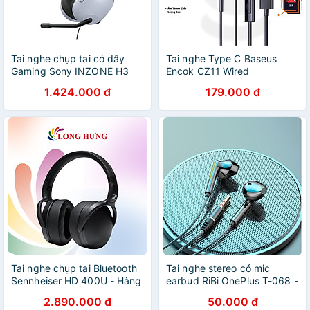
Tai nghe chụp tai có dây
Tai nghe Type C Baseus
Gaming Sony INZONE H3
Encok CZ11 Wired
MDR-G300 - Hàng chính
Earphones dùng cho
1.424.000 đ
179.000 đ
hãng
iphone15 iPad Samsung
Laptop - Hàng Chính Hãng
Tai nghe chụp tai Bluetooth
Tai nghe stereo có mic
Sennheiser HD 400U - Hàng
earbud RiBi OnePlus T-068 -
chính hãng
Hàng chính hãng
2.890.000 đ
50.000 đ