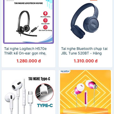
Tai nghe Logitech H570e
Tai nghe Bluetooth chụp tai
Thiết kế On-ear gọn nhẹ,
JBL Tune 520BT - Hàng
Tích hợp bộ điều khiển trên
chính hãng
1.280.000 đ
1.310.000 đ
dây - Hàng Chính Hãng -
Bảo Hành 24 Tháng