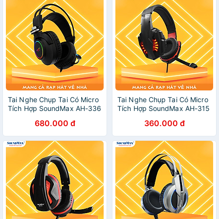
Cắm 3.5mm, Dây Cáp Bọc
Dù Chắc Chắn, Bảo Hành 12
Tháng - Hàng Chính Hãng
Tai Nghe Chụp Tai Có Micro
Tai Nghe Chụp Tai Có Micro
Tích Hợp SoundMax AH-336
Tích Hợp SoundMax AH-315
| Tai Nghe Chơi Game Có
| Gaming Headset
680.000 đ
360.000 đ
Đèn LED RGB SoundMax
SoundMax AH315 - Hàng
AH336 | Gaming Headset -
Chính Hãng
Hàng Chính Hãng