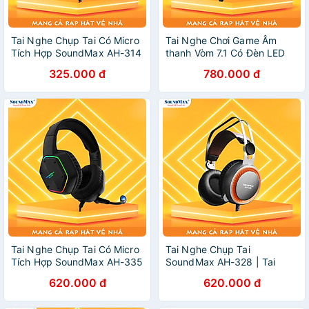
Tai Nghe Chụp Tai Có Micro
Tai Nghe Chơi Game Âm
Tích Hợp SoundMax AH-314
thanh Vòm 7.1 Có Đèn LED
| Gaming Headset
RGB SoundMax AH712 | Tai
325.000 đ
780.000 đ
SoundMax AH314 - Hàng
Nghe Chụp Tai Có Micro
Chính Hãng
Tích Hợp SoundMax AH-712
| Gaming Headset - Hàng
Chính Hãng
Tai Nghe Chụp Tai Có Micro
Tai Nghe Chụp Tai
Tích Hợp SoundMax AH-335
SoundMax AH-328 | Tai
| Tai Nghe Chơi Game Có
Nghe Chơi Game SoundMax
620.000 đ
620.000 đ
Đèn LED RGB SoundMax
AH328 | Gaming Headset -
AH335 | Gaming Headset -
Hàng Chính Hãng