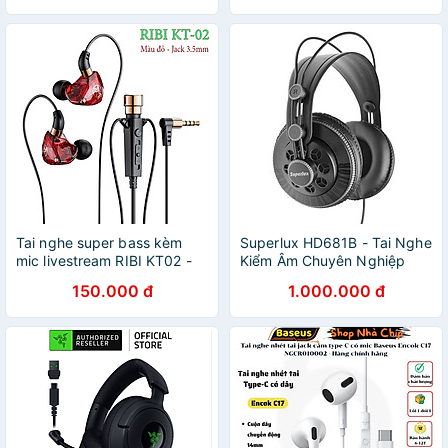
Tai nghe super bass kèm
Superlux HD681B - Tai Nghe
mic livestream RIBI KT02 -
Kiểm Âm Chuyên Nghiệp
Thiết kế đeo vòng qua tai -
Cho Phòng Thu - Hàng
150.000 đ
1.000.000 đ
Phù hợp nghe nhạc, chơi
Chính Hãng
game, ghi âm, học online -
Hàng chính hãng