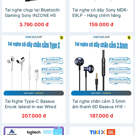
Tai nghe chụp tai Bluetooth
Tai nghe có dây Sony MDR-
Gaming Sony INZONE H5
E9LP - Hàng chính hãng
WH-G500 - Hàng chính
3.790.000 đ
159.000 đ
hãng
Tai Nghe Type-C Baseus
Tai nghe chân cắm 3.5mm
Encok lateral in-ear Wired
âm thanh 6D Baseus H19 -
Earphone C17 Cho
Hàng chính hãng
207.000 đ
187.000 đ
Smartphone & iPad Pro -
hàng chính hãng