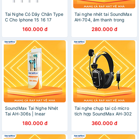
Tai Nghe Có Dây Chân Type
Tai nghe nhét tai SoundMax
C Cho Iphone 15 16 17
AH-704, âm thanh trong
Samsung Xiaomi Cao Cấp
trẻo, sống động | In-ear
160.000 đ
280.000 đ
Âm Thanh Hay Có Mic Nghe
headphones SoundMax
Nhạc Chơi Game - Hàng
AH704, clear and vibrant
chính hãng - Tai Nghe Có
sound - Hàng Chính Hãng
Dây Nhét Tai
SoundMax Tai Nghe Nhét
Tai nghe chụp tai có micro
Tai AH-306s | Inear
tích hợp SoundMax AH-302
Headphone SoundMax
- Hàng Chính Hãng
180.000 đ
360.000 đ
AH306S | Tăng Cường Bass,
Thiết Kế In-Ear, 2 Củ Tai
Nhỏ, Đệm Mút Silicon, Jack