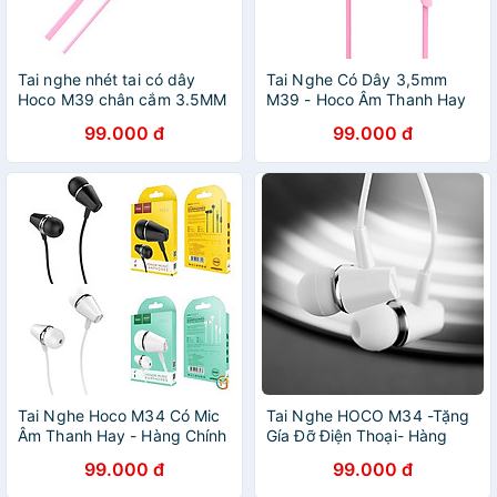
Tai nghe nhét tai có dây
Tai Nghe Có Dây 3,5mm
Hoco M39 chân cắm 3.5MM
M39 - Hoco Âm Thanh Hay
dây dẹt chống rối tích hợp
Có Micrô - Hàng Chính Hãng
99.000 đ
99.000 đ
Micro dài 1.2M cho
Smartphone - Hàng chính
hãng
Tai Nghe Hoco M34 Có Mic
Tai Nghe HOCO M34 -Tặng
Âm Thanh Hay - Hàng Chính
Gía Đỡ Điện Thoại- Hàng
Hãng
Chính Hãng
99.000 đ
99.000 đ