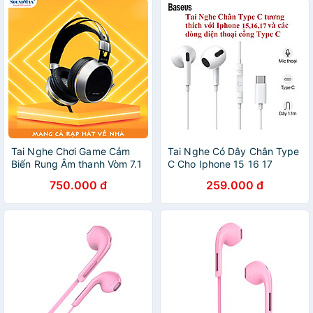
Hàng Chính Hãng
Tai Nghe Chơi Game Cảm
Tai Nghe Có Dây Chân Type
Biến Rung Âm thanh Vòm 7.1
C Cho Iphone 15 16 17
Có Đèn LED RGB SoundMax
Baseus Encok C17 Cao Cấp
750.000 đ
259.000 đ
AH713 | Tai Nghe Chụp Tai
Âm Thanh Hay - Hàng chính
Có Micro Tích Hợp
hãng - Tai Nghe Chân Type
SoundMax AH-713 | Gaming
C Baseus C17
Headset - Hàng Chính Hãng