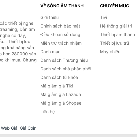
VỀ SÓNG ÂM THANH
CHUYÊN MỤC
Giới thiệu
Tivi
ác thiết bị nghe
Chính sách bảo mật
Hệ thống giải trí
 Streaming, Dàn âm
Điều khoản sử dụng
Thiết bị âm thanh
i nghe có dây,
... Thiết bị lưu
Miễn trừ trách nhiệm
Thiết bị lưu trữ
Bằng khả năng sẵn
Danh mục
Máy chiếu
ợp hơn 280000 sản
ước khi mua.
Chúng
Danh sách Thương hiệu
Danh sách nhà phân phối
Danh sách từ khóa
Mã giảm giá Tiki
Mã giảm giá Lazada
Mã giảm giá Shopee
Liên hệ
,
Web Giá
,
Giá Coin