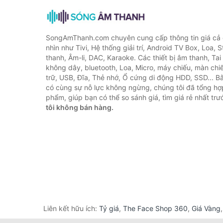
SongAmThanh.com chuyên cung cấp thông tin giá cả c
nhìn như Tivi, Hệ thống giải trí, Android TV Box, Loa,
thanh, Âm-li, DAC, Karaoke. Các thiết bị âm thanh, Ta
không dây, bluetooth, Loa, Micro, máy chiếu, màn chiếu
trữ, USB, Đĩa, Thẻ nhớ, Ổ cứng di động HDD, SSD... 
có cùng sự nỗ lực không ngừng, chúng tôi đã tổng h
phẩm, giúp bạn có thể so sánh giá, tìm giá rẻ nhất tr
tôi không bán hàng.
Liên kết hữu ích:
Tỷ giá
,
The Face Shop 360
,
Giá Vàng