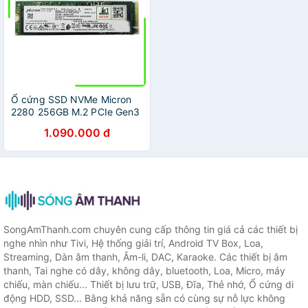
Ổ cứng SSD NVMe Micron
2280 256GB M.2 PCIe Gen3
x4 3D-NAND
1.090.000 đ
MTFDHBA256TCK Bảo hành
36 tháng
SongAmThanh.com chuyên cung cấp thông tin giá cả các thiết bị
nghe nhìn như Tivi, Hệ thống giải trí, Android TV Box, Loa,
Streaming, Dàn âm thanh, Âm-li, DAC, Karaoke. Các thiết bị âm
thanh, Tai nghe có dây, không dây, bluetooth, Loa, Micro, máy
chiếu, màn chiếu... Thiết bị lưu trữ, USB, Đĩa, Thẻ nhớ, Ổ cứng di
động HDD, SSD... Bằng khả năng sẵn có cùng sự nỗ lực không