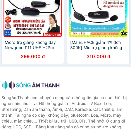
Micro trợ giảng không dây
[Mã ELHACE giảm 4% đơn
Newgood P11 UHF H2Pro
300K] Mic trợ giảng không
cao cấp, micro đeo tai trợ
dây Newgood P11 chạy
299.000 đ
310.000 đ
giảng dùng thêm cho
sóng UHF phù hợp tất cả
amply-loa kéo
dòng máy hỗ trợ mic
SongAmThanh.com chuyên cung cấp thông tin giá cả các thiết bị
nghe nhìn như Tivi, Hệ thống giải trí, Android TV Box, Loa,
Streaming, Dàn âm thanh, Âm-li, DAC, Karaoke. Các thiết bị âm
thanh, Tai nghe có dây, không dây, bluetooth, Loa, Micro, máy
chiếu, màn chiếu... Thiết bị lưu trữ, USB, Đĩa, Thẻ nhớ, Ổ cứng di
động HDD, SSD... Bằng khả năng sẵn có cùng sự nỗ lực không