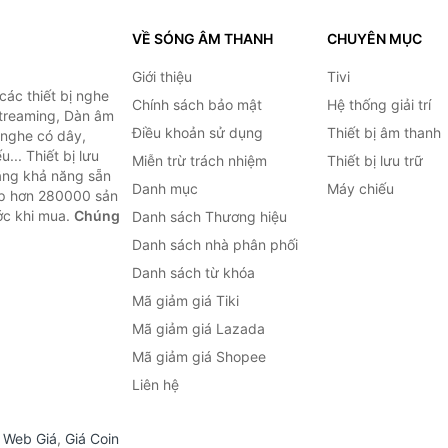
VỀ SÓNG ÂM THANH
CHUYÊN MỤC
Giới thiệu
Tivi
ác thiết bị nghe
Chính sách bảo mật
Hệ thống giải trí
 Streaming, Dàn âm
Điều khoản sử dụng
Thiết bị âm thanh
i nghe có dây,
... Thiết bị lưu
Miễn trừ trách nhiệm
Thiết bị lưu trữ
Bằng khả năng sẵn
Danh mục
Máy chiếu
ợp hơn 280000 sản
ước khi mua.
Chúng
Danh sách Thương hiệu
Danh sách nhà phân phối
Danh sách từ khóa
Mã giảm giá Tiki
Mã giảm giá Lazada
Mã giảm giá Shopee
Liên hệ
,
Web Giá
,
Giá Coin