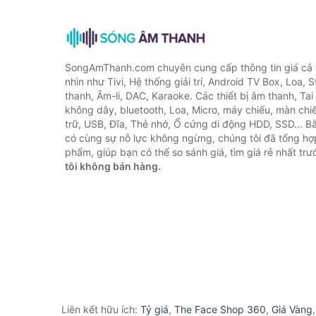
SongAmThanh.com chuyên cung cấp thông tin giá cả c
nhìn như Tivi, Hệ thống giải trí, Android TV Box, Loa,
thanh, Âm-li, DAC, Karaoke. Các thiết bị âm thanh, Ta
không dây, bluetooth, Loa, Micro, máy chiếu, màn chiếu
trữ, USB, Đĩa, Thẻ nhớ, Ổ cứng di động HDD, SSD... 
có cùng sự nỗ lực không ngừng, chúng tôi đã tổng h
phẩm, giúp bạn có thể so sánh giá, tìm giá rẻ nhất tr
tôi không bán hàng.
Liên kết hữu ích:
Tỷ giá
,
The Face Shop 360
,
Giá Vàng