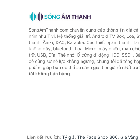
SongAmThanh.com chuyên cung cấp thông tin giá cả c
nhìn như Tivi, Hệ thống giải trí, Android TV Box, Loa,
thanh, Âm-li, DAC, Karaoke. Các thiết bị âm thanh, Ta
không dây, bluetooth, Loa, Micro, máy chiếu, màn chiếu
trữ, USB, Đĩa, Thẻ nhớ, Ổ cứng di động HDD, SSD... 
có cùng sự nỗ lực không ngừng, chúng tôi đã tổng h
phẩm, giúp bạn có thể so sánh giá, tìm giá rẻ nhất tr
tôi không bán hàng.
Liên kết hữu ích:
Tỷ giá
,
The Face Shop 360
,
Giá Vàng