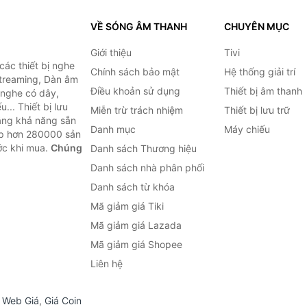
VỀ SÓNG ÂM THANH
CHUYÊN MỤC
Giới thiệu
Tivi
ác thiết bị nghe
Chính sách bảo mật
Hệ thống giải trí
 Streaming, Dàn âm
Điều khoản sử dụng
Thiết bị âm thanh
i nghe có dây,
... Thiết bị lưu
Miễn trừ trách nhiệm
Thiết bị lưu trữ
Bằng khả năng sẵn
Danh mục
Máy chiếu
ợp hơn 280000 sản
ước khi mua.
Chúng
Danh sách Thương hiệu
Danh sách nhà phân phối
Danh sách từ khóa
Mã giảm giá Tiki
Mã giảm giá Lazada
Mã giảm giá Shopee
Liên hệ
,
Web Giá
,
Giá Coin