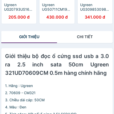
Ugreen
Ugreen
Ugreen
UG20793US167TK
UG50711CM190TK
UG3098530985TK
1M màu Đen Cáp
1M Bộ chuyển
1M màu đen card
205.000 đ
430.000 đ
341.000 đ
tín hiệu chuyển
USB âm thanh 7.1
mạng usb có
đổi USB 2.0 sang
hỗ trợ Loa + Mic
thêm cổng micro
DB25 âm cao
- HÀNG CHÍNH
dùng cho Fire TV
cấp - HÀNG
HÃNG
Stick 4K All New
GIỚI THIỆU
CHI TIẾT
CHÍNH HÃNG
Fire TV 2017
Chromecast
Google Home
Mini - HÀNG
Giới thiệu bộ đọc ổ cứng ssd usb a 3.0
CHÍNH HÃNG
ra 2.5 inch sata 50cm Ugreen
321UD70609CM 0.5m hàng chính hãng
1. Hãng : Ugreen
2. 70609 - CM321
3. Chiều dài cáp: 50CM
4. Màu : Đen