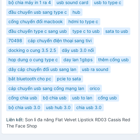
bộ chia máy in 1 ra 4
usb sound card
usb to type c
đầu chuyển usb sang type c
hub
cổng chuyển đổi macbook
hdmi to type c
đầu chuyển type c sang usb
type c to usb
sata to usb
70498
cáp chuyển điện thoại sang tivi
docking o cung 3.5 2.5
dây usb 3.0 nối
hop dung o cung type c
day lan 1gbps
thêm cổng usb
dây cáp chuyển đổi usb sang lan
usb ra sound
bắt bluetooth cho pc
pcie to sata
cáp chuyển usb sang cổng mạng lan
orico
cổng chia usb
bộ chia usb
usb to lan
cổng usb
bộ chia usb 3.0
usb hub 3.0
chia usb 3.0
Liên kết:
Son lì đa năng Flat Velvet Lipstick RD03 Cassis Red
The Face Shop