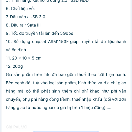
5. Tính năng: Kết nối ổ cứng 2.5" SSD/HDD
6. Chất liệu vỏ:
7. Đầu vào : USB 3.0
8. Đầu ra : Sata III
9. Tốc độ truyền tải lên đến 5Gbps
10. Sử dụng chipset ASM1153E giúp truyền tải dữ liệunhanh
và ổn định.
11. 20 x 10 x 5 cm
12. 200g
Giá sản phẩm trên Tiki đã bao gồm thuế theo luật hiện hành.
Bên cạnh đó, tuỳ vào loại sản phẩm, hình thức và địa chỉ giao
hàng mà có thể phát sinh thêm chi phí khác như phí vận
chuyển, phụ phí hàng cồng kềnh, thuế nhập khẩu (đối với đơn
hàng giao từ nước ngoài có giá trị trên 1 triệu đồng).....
Giá PALMO