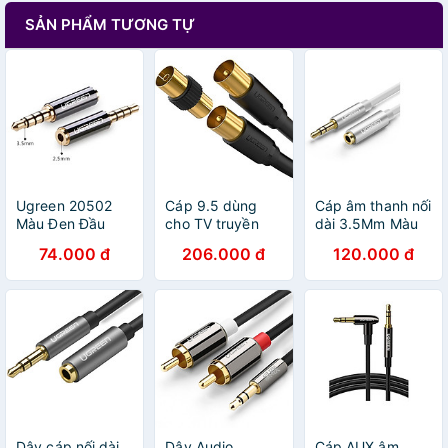
SẢN PHẨM TƯƠNG TỰ
Ugreen 20502
Cáp 9.5 dùng
Cáp âm thanh nối
Màu Đen Đầu
cho TV truyền
dài 3.5Mm Màu
chuyển âm thanh
hình cáp Aerial
Trắng dài 1M
74.000 đ
206.000 đ
120.000 đ
3.5mm dương
có jack cái
UGREEN 40677
sang 2.5mm âm
chuyển đổi 1M
Av118 - HÀNG
20502 Hàng
màu đen Ugreen
CHÍNH HÃNG
Chính Hãng
102AT20968SP
Hàng chính hãng
Dây cáp nối dài
Dây Audio
Cáp AUX âm