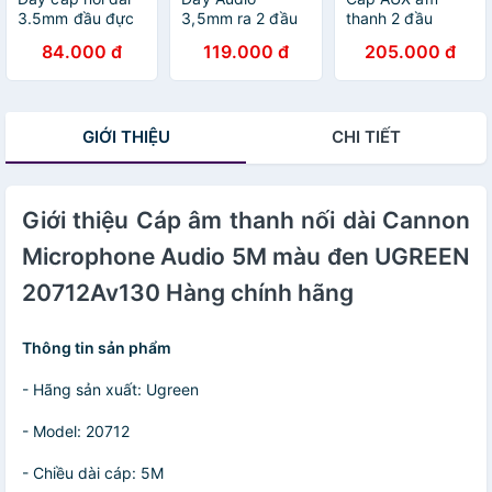
3.5mm đầu đực
3,5mm ra 2 đầu
thanh 2 đầu
sang 3.5mm đầu
RCA (Hoa sen)
3.5mm dài 1.5M
84.000 đ
119.000 đ
205.000 đ
cái mạ vàng dài
dài 1,5M UGREEN
3.5mm góc
1.5m UGREEN
AV116 10583 -
nghiêng phải
AV118 10593 -
Hàng Chính Hãng
AV139 Ugreen
Hàng Chính Hãng
40185 Hàng
GIỚI THIỆU
CHI TIẾT
chính hãng
Giới thiệu Cáp âm thanh nối dài Cannon
Microphone Audio 5M màu đen UGREEN
20712Av130 Hàng chính hãng
Thông tin sản phẩm
- Hãng sản xuất: Ugreen
- Model: 20712
- Chiều dài cáp: 5M