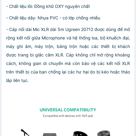
- Chất liệu lõi: Đồng khữ OXY nguyên chất
- Chất liệu dây: Nhựa PVC - có lớp chổng nhiễu
- Cáp nối dài Mic XLR dài 5m Ugreen 20712 được dùng để mở
rộng kết nối giữa Microphone và hệ thống loa, bộ khuếch đại,
máy ghi âm, máy trộn, bảng trộn hoặc các thiết bị khách
được trang bị giắc cắm XLR. Cáp không chỉ mở rộng khoảng
cách, không gian di chuyển mà còn bảo vệ các kết nối XLR
trên thiết bị của bạn chống lại các hư hại do bị kéo hoặc tháo
lắp liên tục.