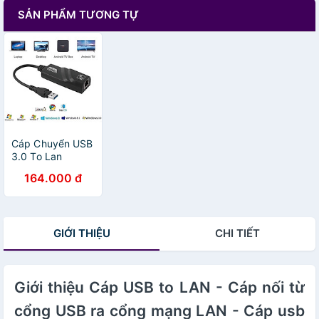
SẢN PHẨM TƯƠNG TỰ
Cáp Chuyển USB
3.0 To Lan
10/100/1000
164.000 đ
Mbps Gigabit -
Cáp USB to LAN
3.0 Gigabit -
Hàng chính hãng
GIỚI THIỆU
CHI TIẾT
Giới thiệu Cáp USB to LAN - Cáp nối từ
cổng USB ra cổng mạng LAN - Cáp usb