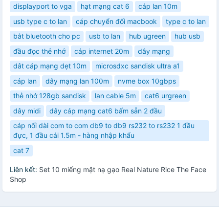
displayport to vga
hạt mạng cat 6
cáp lan 10m
usb type c to lan
cáp chuyển đổi macbook
type c to lan
bắt bluetooth cho pc
usb to lan
hub ugreen
hub usb
đầu đọc thẻ nhớ
cáp internet 20m
dây mạng
dât cáp mạng dẹt 10m
microsdxc sandisk ultra a1
cáp lan
dây mạng lan 100m
nvme box 10gbps
thẻ nhớ 128gb sandisk
lan cable 5m
cat6 urgreen
dây midi
dây cáp mạng cat6 bấm sẵn 2 đầu
cáp nối dài com to com db9 to db9 rs232 to rs232 1 đầu
đực, 1 đầu cái 1.5m - hàng nhập khẩu
cat 7
Liên kết:
Set 10 miếng mặt nạ gạo Real Nature Rice The Face
Shop