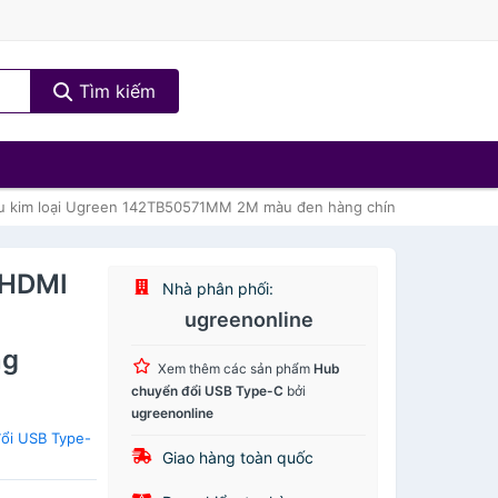
Tìm kiếm
ầu kim loại Ugreen 142TB50571MM 2M màu đen hàng chính hãng
 HDMI
Nhà phân phối:
ugreenonline
ng
Xem thêm các sản phẩm
Hub
chuyển đổi USB Type-C
bởi
ugreenonline
ổi USB Type-
Giao hàng toàn quốc