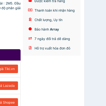
Được kiểm tra hàng
ài : 2M5. Đầu
ợ độ phân giải
Thanh toán khi nhận hàng
Chất lượng, Uy tín
Bảo hành
Array
7 ngày đổi trả dễ dàng
Hỗ trợ xuất hóa đơn đỏ
iá Tiki.vn
iá Lazada
iá Shopee