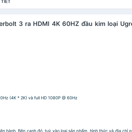
 TIẾT
nderbolt 3 ra HDMI 4K 60HZ đầu kim loại 
 60Hz (4K * 2K) và full HD 1080P @ 60Hz
iện hành. Bên cạnh đó, tuỳ vào loại sản phẩm, hình thức và địa chỉ 