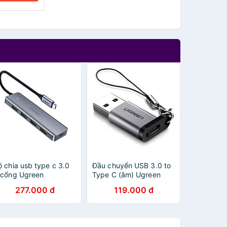
ộ chia usb type c 3.0
Đầu chuyển USB 3.0 to
 cổng Ugreen
Type C (âm) Ugreen
19OL70336CM Hàng
50533 - Hàng chính
277.000 đ
119.000 đ
hính hãng
hãng