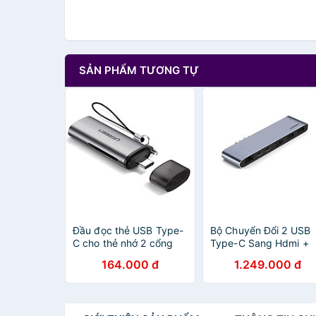
SẢN PHẨM TƯƠNG TỰ
Đầu đọc thẻ USB Type-
Bộ Chuyển Đổi 2 USB
C cho thẻ nhớ 2 cổng
Type-C Sang Hdmi +
Micro SD/SD và TF có
2*USB 3.0 Ports +
164.000 đ
1.249.000 đ
hỗ trợ chức năng OTG
Gigabit Lan + Type-C
màu Xám Ugreen
PD màu Gray Ugreen
TC50704CM184 Hàng
TC50984CM218 Hàn
chính hãng.
chính hãng.