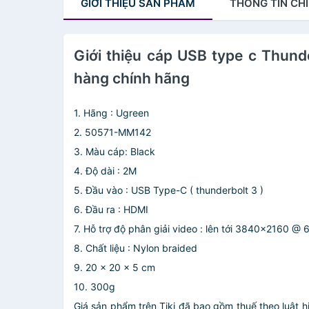
GIỚI THIỆU
SẢN PHẨM
THÔNG TIN
CHI
Giới thiệu cáp USB type c Thu
hàng chính hãng
1. Hãng : Ugreen
2. 50571-MM142
3. Màu cáp: Black
4. Độ dài : 2M
5. Đầu vào : USB Type-C ( thunderbolt 3 )
6. Đầu ra : HDMI
7. Hỗ trợ độ phân giải video : lên tới 3840x2160 @
8. Chất liệu : Nylon braided
9. 20 x 20 x 5 cm
10. 300g
Giá sản phẩm trên Tiki đã bao gồm thuế theo luật h