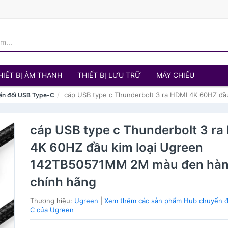
HIẾT BỊ ÂM THANH
THIẾT BỊ LƯU TRỮ
MÁY CHIẾU
cáp USB type c Thunderbolt 3 ra HDMI 4K 60HZ đ
ển đổi USB Type-C
cáp USB type c Thunderbolt 3 ra
4K 60HZ đầu kim loại Ugreen
142TB50571MM 2M màu đen hà
chính hãng
Thương hiệu:
Ugreen
|
Xem thêm các sản phẩm Hub chuyển đ
C của Ugreen