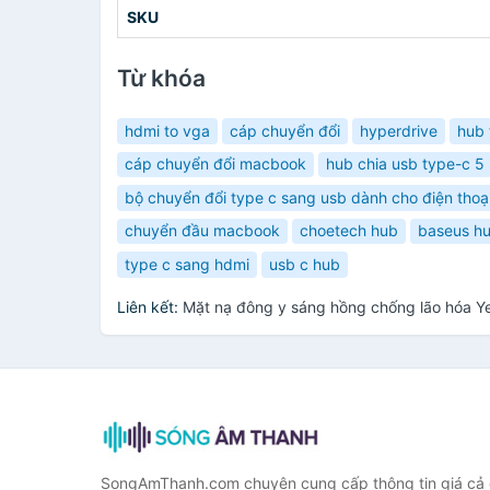
SKU
Từ khóa
hdmi to vga
cáp chuyển đổi
hyperdrive
hub 
cáp chuyển đổi macbook
hub chia usb type-c 5
bộ chuyển đổi type c sang usb dành cho điện thoạ
chuyển đầu macbook
choetech hub
baseus hu
type c sang hdmi
usb c hub
Liên kết:
Mặt nạ đông y sáng hồng chống lão hóa Y
SongAmThanh.com chuyên cung cấp thông tin giá cả c