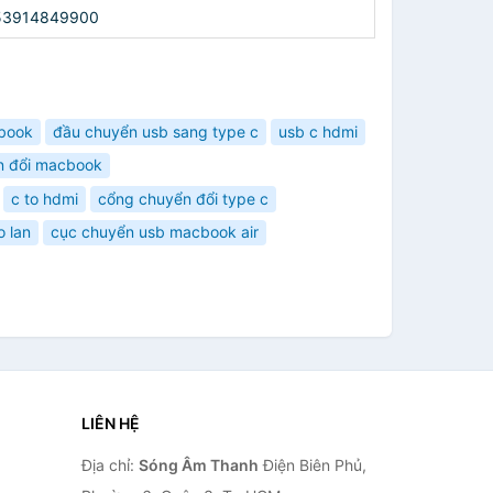
53914849900
book
đầu chuyển usb sang type c
usb c hdmi
n đổi macbook
c to hdmi
cổng chuyển đổi type c
o lan
cục chuyển usb macbook air
LIÊN HỆ
Địa chỉ:
Sóng Âm Thanh
Điện Biên Phủ,