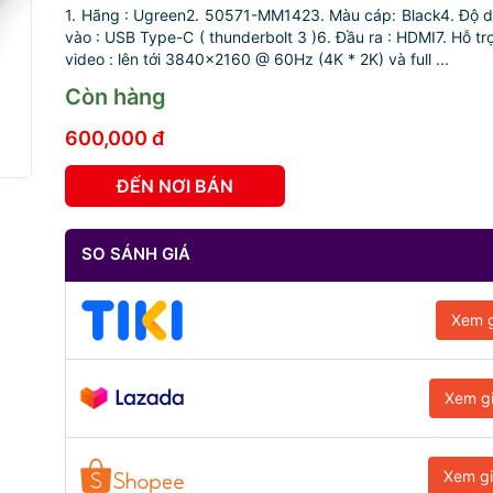
1. Hãng : Ugreen2. 50571-MM1423. Màu cáp: Black4. Độ d
vào : USB Type-C ( thunderbolt 3 )6. Đầu ra : HDMI7. Hỗ tr
video : lên tới 3840x2160 @ 60Hz (4K * 2K) và full ...
Còn hàng
600,000 đ
ĐẾN NƠI BÁN
SO SÁNH GIÁ
Xem g
Xem g
Xem g