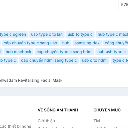
57
type c ugreen
usb type c to lan
usb to type c
hub type c mac
cáp chuyển type c sang usb
hub
samsung dex
cổng chuyể
i
hub macbook
cáp chuyển type c sang hdmi
hub usb type c
b type c
cáp chuyển hdmi sang type c
usb c to hdmi
type c t
ehwadam Revitalizing Facial Mask
VỀ SÓNG ÂM THANH
CHUYÊN MỤC
Giới thiệu
Tivi
ác thiết bị nghe