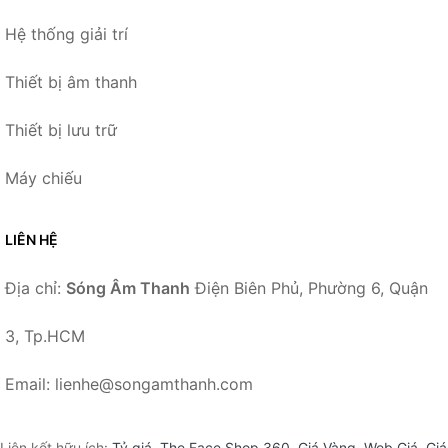
Hệ thống giải trí
Thiết bị âm thanh
Thiết bị lưu trữ
Máy chiếu
LIÊN HỆ
Địa chỉ:
Sóng Âm Thanh
Điện Biên Phủ, Phường 6, Quận
3, Tp.HCM
Email: lienhe@songamthanh.com
Liên kết hữu ích:
Tỷ giá
,
The Face Shop 360
,
Giá Vàng
,
Web Giá
,
Giá