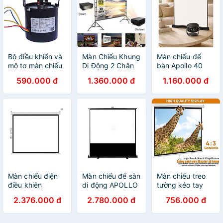
Bộ điều khiển và
Màn Chiếu Khung
Màn chiếu để
mô tơ màn chiếu
Di Động 2 Chân
bàn Apollo 40
điện Apollo RF01,
Tripod Apollo
inch, 50 inch,
590.000 đ
1.360.000 đ
1.160.000 đ
dùng để sửa
100-120 Inch, Tỷ
chuyên dành cho
chữa màn chiếu
Lệ 16:9 - Gấp
máy chiếu mini,
tất cả các hãng
Gọn, Trình chiếu
gọn nhẹ, di động
có trên thị trường
ngoài trời - Hàng
- Hàng nhập
( hàng chính
nhập khẩu
khẩu
hãng )
Màn chiếu điện
Màn chiếu để sàn
Màn chiếu treo
điều khiên
di động APOLLO
tường kéo tay
remote Apollo/
tỷ lệ 4:3, kéo tay,
Apollo/ Prima
2.376.000 đ
2.780.000 đ
756.000 đ
Prima chính hãng
nhiều kích thước
kích thước từ 84
kích thước 85
50-120 inch -
inch đến 150inch
inch tới 300 inch
Hàng nhập khẩu
tỉ lệ 4:3 - Hàng