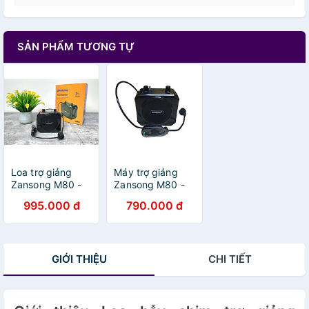
SẢN PHẨM TƯƠNG TỰ
Loa trợ giảng
Máy trợ giảng
Zansong M80 -
Zansong M80 -
Máy trợ giảng
Hàng Chính Hãng
995.000 đ
790.000 đ
kèm micro cài tai
không dây - Kết
nối Bluetooth 4.2,
AUX, USB, SD
GIỚI THIỆU
CHI TIẾT
card, FM - Công
suất 10W, điều
chỉnh được echo
- Pin sạc dung
lượng lớn thời