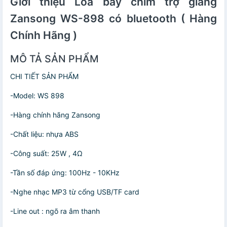
Giới thiệu Loa bẫy chim trợ giảng
gian dùng lên
Zansong WS-898 có bluetooth ( Hàng
đến 6h - Âm
thanh rõ ràng,
Chính Hãng )
sắc nét - Hàng
nhập khẩu
MÔ TẢ SẢN PHẨM
CHI TIẾT SẢN PHẨM
-Model: WS 898
-Hàng chính hãng Zansong
-Chất liệu: nhựa ABS
-Công suất: 25W , 4Ω
-Tần số đáp ứng: 100Hz - 10KHz
-Nghe nhạc MP3 từ cổng USB/TF card
-Line out : ngõ ra âm thanh