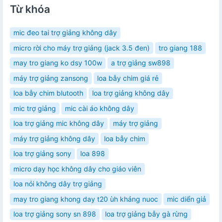
Từ khóa
mic đeo tai trợ giảng không dây
micro rời cho máy trợ giảng (jack 3.5 đen)
tro giang 188
may tro giang ko dsy 100w
a trợ giảng sw898
máy trợ giảng zansong
loa bẫy chim giá rẻ
loa bẫy chim blutooth
loa trợ giảng không dây
mic trợ giảng
mic cài áo không dây
loa trợ giảng mic không dây
máy trợ giảng
máy trợ giảng không dây
loa bẫy chim
loa trợ giảng sony
loa 898
micro dạy học không dây cho giáo viên
loa nói không dây trợ giảng
may tro giang khong day t20 ùh kháng nuoc
mic diển giả
loa trợ giảng sony sn 898
loa trợ giảng bẫy gà rừng