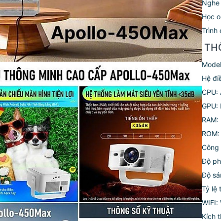
Nghe
Học o
Trình
️ T
Mode
Hệ đi
CPU: 
GPU: 
RAM:
ROM:
Công 
Độ ph
Độ sá
Tỷ lệ
WIFI:
Kích 