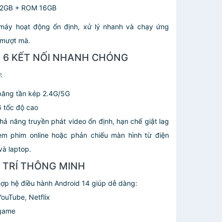
 2GB + ROM 16GB
máy hoạt động ổn định, xử lý nhanh và chạy ứng
mượt mà.
I 6 KẾT NỐI NHANH CHÓNG
:
băng tần kép 2.4G/5G
6 tốc độ cao
hả năng truyền phát video ổn định, hạn chế giật lag
em phim online hoặc phản chiếu màn hình từ điện
và laptop.
I TRÍ THÔNG MINH
hợp hệ điều hành Android 14 giúp dễ dàng:
ouTube, Netflix
game