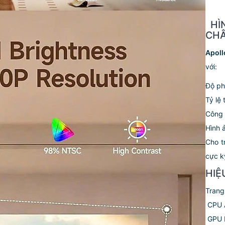
️ H
CH
Apol
với:
Độ ph
Tỷ lệ
Công 
Hình 
Cho t
cực k
HIỆ
Trang 
️ CPU
️ GPU