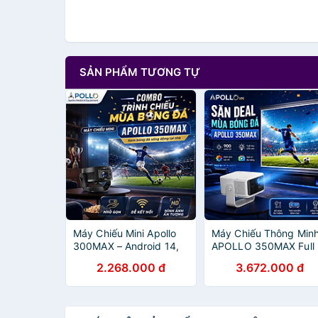
SẢN PHẨM TƯƠNG TỰ
Máy Chiếu Mini Apollo
Máy Chiếu Thông Min
300MAX – Android 14,
APOLLO 350MAX Full
Siêu Nét, Hỗ Trợ 4K
HD 1080P – Android 1
2.268.000 đ
3.672.000 đ
Chính Hãng - Hàng
WIFI 6, Hỗ Trợ 4K/8K-
nhập khẩu
Tự nhận dạng màn
chiếu - Hàng nhập kh