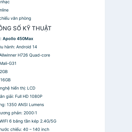
 nhạc
nline
 chiếu văn phòng
HÔNG SỐ KỸ THUẬT
l:
Apollo 450Max
ều hành: Android 14
Allwinner H726 Quad-core
Mali-G31
 2GB
 16GB
nghệ hiển thị: LCD
ân giải: Full HD 1080P
ng: 1350 ANSI Lumens
 tương phản: 2000:1
 WIFI 6 băng tần kép 2.4G/5G
thước chiếu: 40 – 140 inch