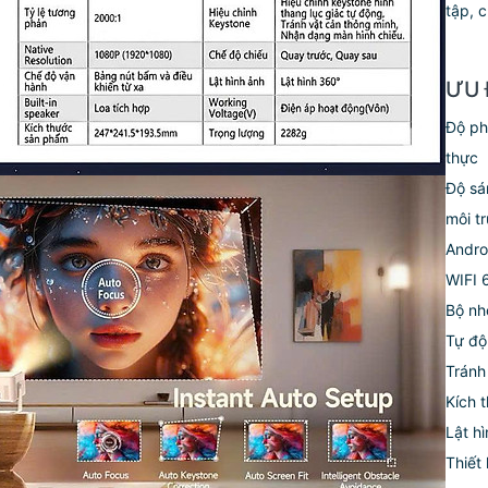
tập, 
ƯU 
Độ ph
thực
Độ sá
môi t
Andro
WIFI 
Bộ nh
Tự độ
Tránh
Kích 
Lật hì
Thiết