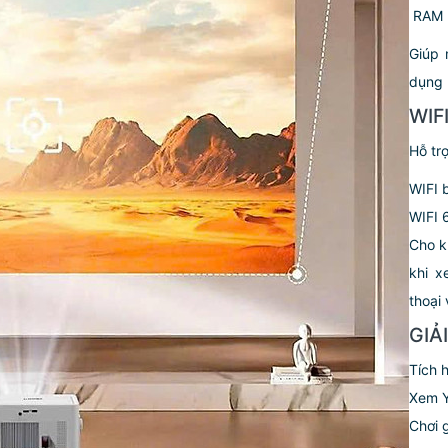
️ RAM
Giúp 
dụng 
WIF
Hỗ trợ
WIFI 
WIFI 
Cho k
khi x
thoại 
GIẢ
Tích 
Xem Y
Chơi 