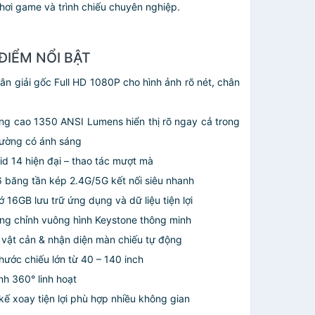
chơi game và trình chiếu chuyên nghiệp.
ĐIỂM NỔI BẬT
ân giải gốc Full HD 1080P cho hình ảnh rõ nét, chân
ng cao 1350 ANSI Lumens hiển thị rõ ngay cả trong
rường có ánh sáng
id 14 hiện đại – thao tác mượt mà
6 băng tần kép 2.4G/5G kết nối siêu nhanh
ớ 16GB lưu trữ ứng dụng và dữ liệu tiện lợi
ng chỉnh vuông hình Keystone thông minh
 vật cản & nhận diện màn chiếu tự động
thước chiếu lớn từ 40 – 140 inch
nh 360° linh hoạt
 kế xoay tiện lợi phù hợp nhiều không gian