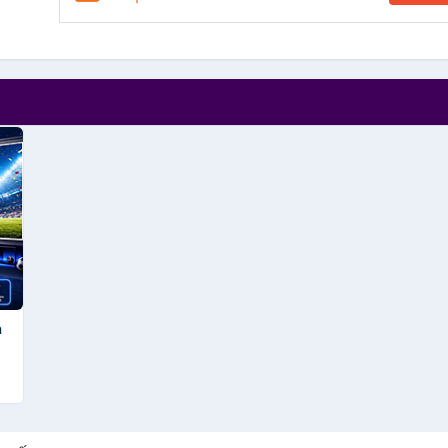
h
4,
ẩu