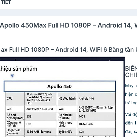
 TIẾT
Apollo 450Max Full HD 1080P – Android 14, 
 Full HD 1080P – Android 14, WIFI 6 Băng tần 
BI
CHI
Máy 
hiện 
trải n
Với đ
đến
1
đại, 