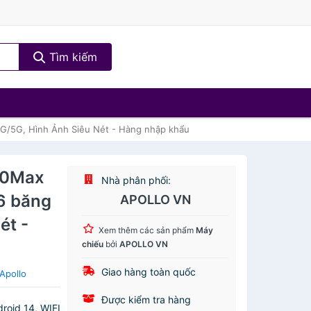
Tìm kiếm
4G/5G, Hình Ảnh Siêu Nét - Hàng nhập khẩu
50Max
Nhà phân phối:
 6 băng
APOLLO VN
ét -
Xem thêm các sản phẩm
Máy
chiếu
bởi
APOLLO VN
Giao hàng toàn quốc
Apollo
Được kiểm tra hàng
roid 14, WIFI