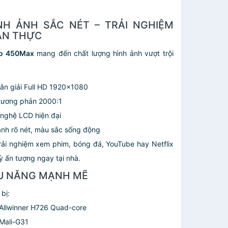
ÌNH ẢNH SẮC NÉT – TRẢI NGHIỆM
ÂN THỰC
lo 450Max
mang đến chất lượng hình ảnh vượt trội
ân giải Full HD 1920x1080
 tương phản 2000:1
nghệ LCD hiện đại
ảnh rõ nét, màu sắc sống động
rải nghiệm xem phim, bóng đá, YouTube hay Netflix
ỳ ấn tượng ngay tại nhà.
U NĂNG MẠNH MẼ
bị:
 Allwinner H726 Quad-core
 Mali-G31