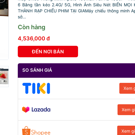
6 Băng tần kéo 2.4G/ 5G, Hình Ảnh Siêu Nét BIẾN MỌ
THÀNH RẠP CHIẾU PHIM TẠI GIAMáy chiếu thông minh A
sở...
Còn hàng
4,536,000 đ
ĐẾN NƠI BÁN
SO SÁNH GIÁ
Xem g
Xem g
Xem g