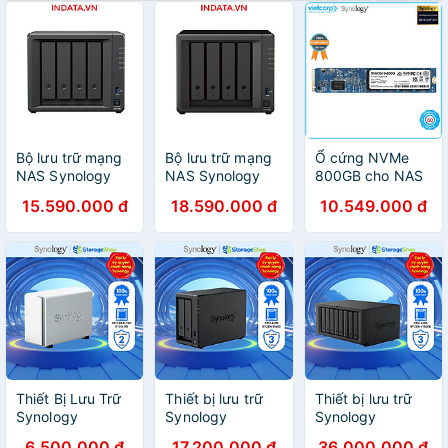
Bộ lưu trữ mạng
Bộ lưu trữ mạng
Ổ cứng NVMe
NAS Synology
NAS Synology
800GB cho NAS
DS423+ CPU
DS923+ CPU
Synology
15.590.000 đ
18.590.000 đ
10.549.000 đ
Intel Celeron
AMD R1600 2-
SNV3510-800G
J4125 4-core
core 2.6GHz,
- Hàng Chính
2.0GHz, RAM
RAM 4GB, LAN
Hãng
2GB, LAN 2x
2x 1GbE, 4 khay
1GbE, 4 khay ổ
ổ cứng - Hàng
cứng - Hàng
chính hãng
chính hãng
Thiết Bị Lưu Trữ
Thiết bị lưu trữ
Thiết bị lưu trữ
Synology
Synology
Synology
DiskStation
DiskStation
DiskStation
6.500.000 đ
17.200.000 đ
36.000.000 đ