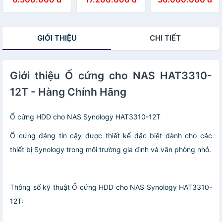
DS223j 2-bay,
DS725+ 2bay
DS1825+ 8 bay
Memory 1 GB
chính hãng bảo
bảo hành 3 năm
DDR4, Bảo hành
hành 3 năm -
Hàng chính hãng
2 năm - Hàng
Hàng chính hãng
GIỚI THIỆU
CHI TIẾT
Chính Hãng
Giới thiệu Ổ cứng cho NAS HAT3310-
12T - Hàng Chính Hãng
Ổ cứng HDD cho NAS Synology HAT3310-12T
Ổ cứng đáng tin cậy được thiết kế đặc biệt dành cho các
thiết bị Synology trong môi trường gia đình và văn phòng nhỏ.
Thông số kỹ thuật Ổ cứng HDD cho NAS Synology HAT3310-
12T: