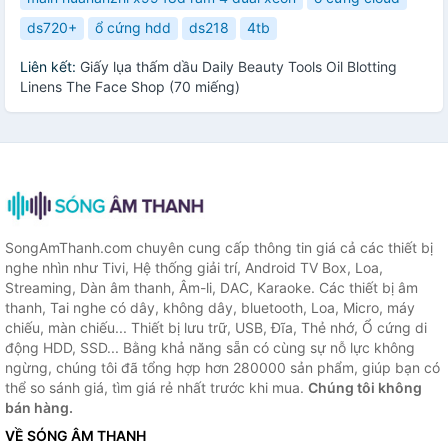
ds720+
ổ cứng hdd
ds218
4tb
Liên kết:
Giấy lụa thấm dầu Daily Beauty Tools Oil Blotting
Linens The Face Shop (70 miếng)
SongAmThanh.com chuyên cung cấp thông tin giá cả các thiết bị
nghe nhìn như Tivi, Hệ thống giải trí, Android TV Box, Loa,
Streaming, Dàn âm thanh, Âm-li, DAC, Karaoke. Các thiết bị âm
thanh, Tai nghe có dây, không dây, bluetooth, Loa, Micro, máy
chiếu, màn chiếu... Thiết bị lưu trữ, USB, Đĩa, Thẻ nhớ, Ổ cứng di
động HDD, SSD... Bằng khả năng sẵn có cùng sự nỗ lực không
ngừng, chúng tôi đã tổng hợp hơn 280000 sản phẩm, giúp bạn có
thể so sánh giá, tìm giá rẻ nhất trước khi mua.
Chúng tôi không
bán hàng.
VỀ SÓNG ÂM THANH