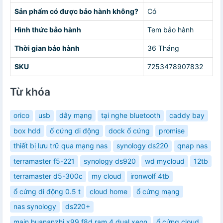
Sản phẩm có được bảo hành không?
Có
Hình thức bảo hành
Tem bảo hành
Thời gian bảo hành
36 Tháng
SKU
7253478907832
Từ khóa
orico
usb
dây mạng
tại nghe bluetooth
caddy bay
box hdd
ổ cứng di động
dock ổ cứng
promise
thiết bị lưu trữ qua mạng nas
synology ds220
qnap nas
terramaster f5-221
synology ds920
wd mycloud
12tb
terramaster d5-300c
my cloud
ironwolf 4tb
ổ cứng di động 0.5 t
cloud home
ổ cứng mạng
nas synology
ds220+
main huananzhi x99 f8d ram 4 dual xeon
ổ cứng cloud