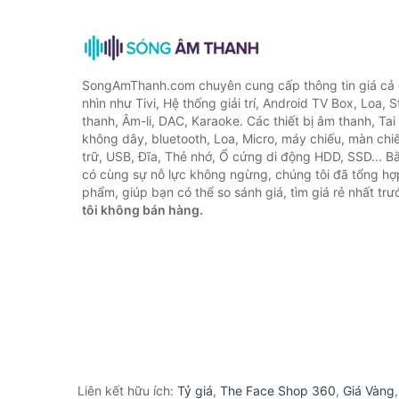
SongAmThanh.com chuyên cung cấp thông tin giá cả c
nhìn như Tivi, Hệ thống giải trí, Android TV Box, Loa,
thanh, Âm-li, DAC, Karaoke. Các thiết bị âm thanh, Ta
không dây, bluetooth, Loa, Micro, máy chiếu, màn chiếu
trữ, USB, Đĩa, Thẻ nhớ, Ổ cứng di động HDD, SSD... 
có cùng sự nỗ lực không ngừng, chúng tôi đã tổng h
phẩm, giúp bạn có thể so sánh giá, tìm giá rẻ nhất tr
tôi không bán hàng.
Liên kết hữu ích:
Tỷ giá
,
The Face Shop 360
,
Giá Vàng