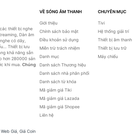
VỀ SÓNG ÂM THANH
CHUYÊN MỤC
Giới thiệu
Tivi
ác thiết bị nghe
Chính sách bảo mật
Hệ thống giải trí
 Streaming, Dàn âm
Điều khoản sử dụng
Thiết bị âm thanh
i nghe có dây,
... Thiết bị lưu
Miễn trừ trách nhiệm
Thiết bị lưu trữ
Bằng khả năng sẵn
Danh mục
Máy chiếu
ợp hơn 280000 sản
ước khi mua.
Chúng
Danh sách Thương hiệu
Danh sách nhà phân phối
Danh sách từ khóa
Mã giảm giá Tiki
Mã giảm giá Lazada
Mã giảm giá Shopee
Liên hệ
,
Web Giá
,
Giá Coin