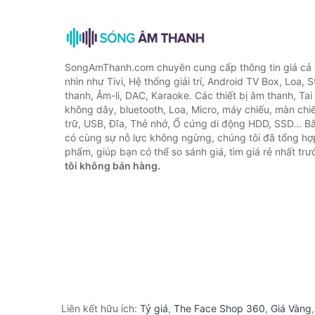
SongAmThanh.com chuyên cung cấp thông tin giá cả c
nhìn như Tivi, Hệ thống giải trí, Android TV Box, Loa,
thanh, Âm-li, DAC, Karaoke. Các thiết bị âm thanh, Ta
không dây, bluetooth, Loa, Micro, máy chiếu, màn chiếu
trữ, USB, Đĩa, Thẻ nhớ, Ổ cứng di động HDD, SSD... 
có cùng sự nỗ lực không ngừng, chúng tôi đã tổng h
phẩm, giúp bạn có thể so sánh giá, tìm giá rẻ nhất tr
tôi không bán hàng.
Liên kết hữu ích:
Tỷ giá
,
The Face Shop 360
,
Giá Vàng