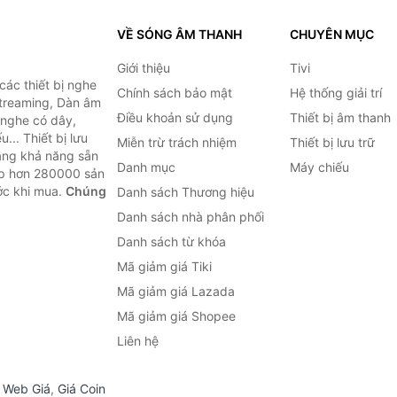
VỀ SÓNG ÂM THANH
CHUYÊN MỤC
Giới thiệu
Tivi
ác thiết bị nghe
Chính sách bảo mật
Hệ thống giải trí
 Streaming, Dàn âm
Điều khoản sử dụng
Thiết bị âm thanh
i nghe có dây,
... Thiết bị lưu
Miễn trừ trách nhiệm
Thiết bị lưu trữ
Bằng khả năng sẵn
Danh mục
Máy chiếu
ợp hơn 280000 sản
ước khi mua.
Chúng
Danh sách Thương hiệu
Danh sách nhà phân phối
Danh sách từ khóa
Mã giảm giá Tiki
Mã giảm giá Lazada
Mã giảm giá Shopee
Liên hệ
,
Web Giá
,
Giá Coin