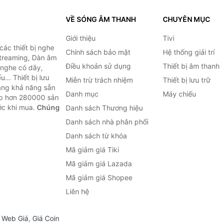
VỀ SÓNG ÂM THANH
CHUYÊN MỤC
Giới thiệu
Tivi
ác thiết bị nghe
Chính sách bảo mật
Hệ thống giải trí
 Streaming, Dàn âm
Điều khoản sử dụng
Thiết bị âm thanh
i nghe có dây,
... Thiết bị lưu
Miễn trừ trách nhiệm
Thiết bị lưu trữ
Bằng khả năng sẵn
Danh mục
Máy chiếu
ợp hơn 280000 sản
ước khi mua.
Chúng
Danh sách Thương hiệu
Danh sách nhà phân phối
Danh sách từ khóa
Mã giảm giá Tiki
Mã giảm giá Lazada
Mã giảm giá Shopee
Liên hệ
,
Web Giá
,
Giá Coin