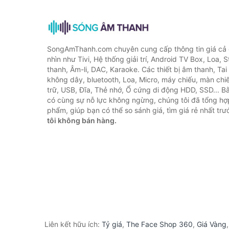
SongAmThanh.com chuyên cung cấp thông tin giá cả c
nhìn như Tivi, Hệ thống giải trí, Android TV Box, Loa,
thanh, Âm-li, DAC, Karaoke. Các thiết bị âm thanh, Ta
không dây, bluetooth, Loa, Micro, máy chiếu, màn chiếu
trữ, USB, Đĩa, Thẻ nhớ, Ổ cứng di động HDD, SSD... 
có cùng sự nỗ lực không ngừng, chúng tôi đã tổng h
phẩm, giúp bạn có thể so sánh giá, tìm giá rẻ nhất tr
tôi không bán hàng.
Liên kết hữu ích:
Tỷ giá
,
The Face Shop 360
,
Giá Vàng