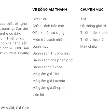
VỀ SÓNG ÂM THANH
CHUYÊN MỤC
Giới thiệu
Tivi
ác thiết bị nghe
Chính sách bảo mật
Hệ thống giải trí
 Streaming, Dàn âm
Điều khoản sử dụng
Thiết bị âm thanh
i nghe có dây,
... Thiết bị lưu
Miễn trừ trách nhiệm
Thiết bị lưu trữ
Bằng khả năng sẵn
Danh mục
Máy chiếu
ợp hơn 280000 sản
ước khi mua.
Chúng
Danh sách Thương hiệu
Danh sách nhà phân phối
Danh sách từ khóa
Mã giảm giá Tiki
Mã giảm giá Lazada
Mã giảm giá Shopee
Liên hệ
,
Web Giá
,
Giá Coin