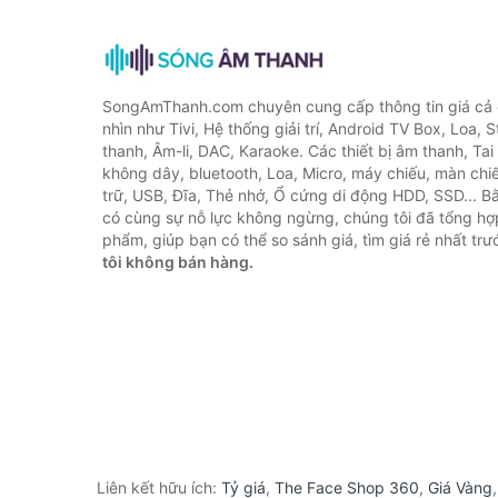
SongAmThanh.com chuyên cung cấp thông tin giá cả c
nhìn như Tivi, Hệ thống giải trí, Android TV Box, Loa,
thanh, Âm-li, DAC, Karaoke. Các thiết bị âm thanh, Ta
không dây, bluetooth, Loa, Micro, máy chiếu, màn chiếu
trữ, USB, Đĩa, Thẻ nhớ, Ổ cứng di động HDD, SSD... 
có cùng sự nỗ lực không ngừng, chúng tôi đã tổng h
phẩm, giúp bạn có thể so sánh giá, tìm giá rẻ nhất tr
tôi không bán hàng.
Liên kết hữu ích:
Tỷ giá
,
The Face Shop 360
,
Giá Vàng