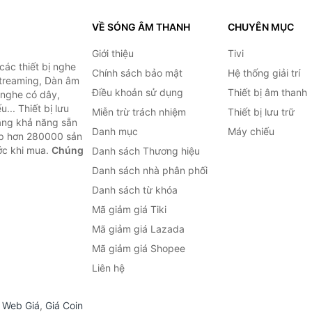
VỀ SÓNG ÂM THANH
CHUYÊN MỤC
Giới thiệu
Tivi
ác thiết bị nghe
Chính sách bảo mật
Hệ thống giải trí
 Streaming, Dàn âm
Điều khoản sử dụng
Thiết bị âm thanh
i nghe có dây,
... Thiết bị lưu
Miễn trừ trách nhiệm
Thiết bị lưu trữ
Bằng khả năng sẵn
Danh mục
Máy chiếu
ợp hơn 280000 sản
ước khi mua.
Chúng
Danh sách Thương hiệu
Danh sách nhà phân phối
Danh sách từ khóa
Mã giảm giá Tiki
Mã giảm giá Lazada
Mã giảm giá Shopee
Liên hệ
,
Web Giá
,
Giá Coin