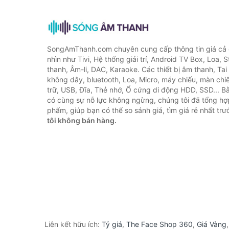
SongAmThanh.com chuyên cung cấp thông tin giá cả c
nhìn như Tivi, Hệ thống giải trí, Android TV Box, Loa,
thanh, Âm-li, DAC, Karaoke. Các thiết bị âm thanh, Ta
không dây, bluetooth, Loa, Micro, máy chiếu, màn chiếu
trữ, USB, Đĩa, Thẻ nhớ, Ổ cứng di động HDD, SSD... 
có cùng sự nỗ lực không ngừng, chúng tôi đã tổng h
phẩm, giúp bạn có thể so sánh giá, tìm giá rẻ nhất tr
tôi không bán hàng.
Liên kết hữu ích:
Tỷ giá
,
The Face Shop 360
,
Giá Vàng