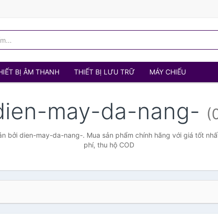
HIẾT BỊ ÂM THANH
THIẾT BỊ LƯU TRỮ
MÁY CHIẾU
dien-may-da-nang-
(
n bởi dien-may-da-nang-. Mua sản phẩm chính hãng với giá tốt nhất
phí, thu hộ COD