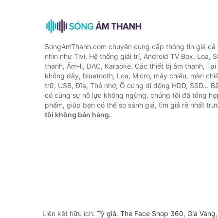
SongAmThanh.com chuyên cung cấp thông tin giá cả c
nhìn như Tivi, Hệ thống giải trí, Android TV Box, Loa,
thanh, Âm-li, DAC, Karaoke. Các thiết bị âm thanh, Ta
không dây, bluetooth, Loa, Micro, máy chiếu, màn chiếu
trữ, USB, Đĩa, Thẻ nhớ, Ổ cứng di động HDD, SSD... 
có cùng sự nỗ lực không ngừng, chúng tôi đã tổng h
phẩm, giúp bạn có thể so sánh giá, tìm giá rẻ nhất tr
tôi không bán hàng.
Liên kết hữu ích:
Tỷ giá
,
The Face Shop 360
,
Giá Vàng