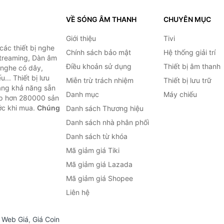
VỀ SÓNG ÂM THANH
CHUYÊN MỤC
Giới thiệu
Tivi
ác thiết bị nghe
Chính sách bảo mật
Hệ thống giải trí
 Streaming, Dàn âm
Điều khoản sử dụng
Thiết bị âm thanh
i nghe có dây,
... Thiết bị lưu
Miễn trừ trách nhiệm
Thiết bị lưu trữ
Bằng khả năng sẵn
Danh mục
Máy chiếu
ợp hơn 280000 sản
ước khi mua.
Chúng
Danh sách Thương hiệu
Danh sách nhà phân phối
Danh sách từ khóa
Mã giảm giá Tiki
Mã giảm giá Lazada
Mã giảm giá Shopee
Liên hệ
,
Web Giá
,
Giá Coin