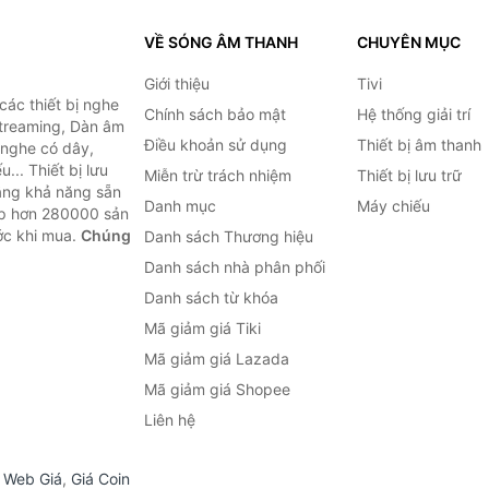
VỀ SÓNG ÂM THANH
CHUYÊN MỤC
Giới thiệu
Tivi
ác thiết bị nghe
Chính sách bảo mật
Hệ thống giải trí
 Streaming, Dàn âm
Điều khoản sử dụng
Thiết bị âm thanh
i nghe có dây,
... Thiết bị lưu
Miễn trừ trách nhiệm
Thiết bị lưu trữ
Bằng khả năng sẵn
Danh mục
Máy chiếu
ợp hơn 280000 sản
ước khi mua.
Chúng
Danh sách Thương hiệu
Danh sách nhà phân phối
Danh sách từ khóa
Mã giảm giá Tiki
Mã giảm giá Lazada
Mã giảm giá Shopee
Liên hệ
,
Web Giá
,
Giá Coin