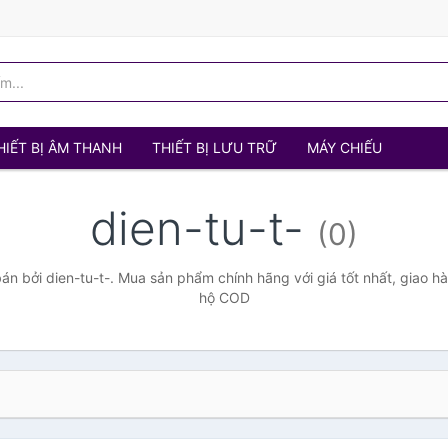
HIẾT BỊ ÂM THANH
THIẾT BỊ LƯU TRỮ
MÁY CHIẾU
dien-tu-t-
(0)
n bởi dien-tu-t-. Mua sản phẩm chính hãng với giá tốt nhất, giao hà
hộ COD