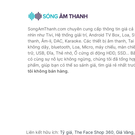
SongAmThanh.com chuyên cung cấp thông tin giá cả c
nhìn như Tivi, Hệ thống giải trí, Android TV Box, Loa,
thanh, Âm-li, DAC, Karaoke. Các thiết bị âm thanh, Ta
không dây, bluetooth, Loa, Micro, máy chiếu, màn chiếu
trữ, USB, Đĩa, Thẻ nhớ, Ổ cứng di động HDD, SSD... 
có cùng sự nỗ lực không ngừng, chúng tôi đã tổng h
phẩm, giúp bạn có thể so sánh giá, tìm giá rẻ nhất tr
tôi không bán hàng.
Liên kết hữu ích:
Tỷ giá
,
The Face Shop 360
,
Giá Vàng