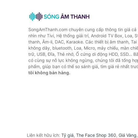
SongAmThanh.com chuyên cung cấp thông tin giá cả c
nhìn như Tivi, Hệ thống giải trí, Android TV Box, Loa,
thanh, Âm-li, DAC, Karaoke. Các thiết bị âm thanh, Ta
không dây, bluetooth, Loa, Micro, máy chiếu, màn chiếu
trữ, USB, Đĩa, Thẻ nhớ, Ổ cứng di động HDD, SSD... 
có cùng sự nỗ lực không ngừng, chúng tôi đã tổng h
phẩm, giúp bạn có thể so sánh giá, tìm giá rẻ nhất tr
tôi không bán hàng.
Liên kết hữu ích:
Tỷ giá
,
The Face Shop 360
,
Giá Vàng