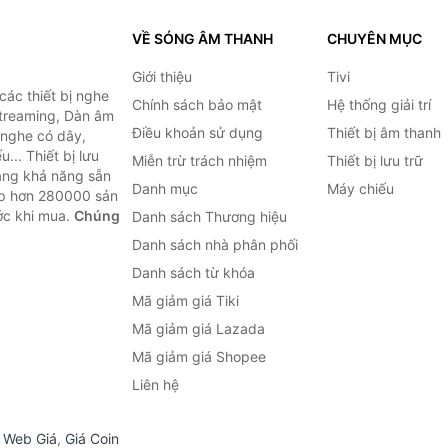
VỀ SÓNG ÂM THANH
CHUYÊN MỤC
Giới thiệu
Tivi
ác thiết bị nghe
Chính sách bảo mật
Hệ thống giải trí
 Streaming, Dàn âm
Điều khoản sử dụng
Thiết bị âm thanh
i nghe có dây,
... Thiết bị lưu
Miễn trừ trách nhiệm
Thiết bị lưu trữ
Bằng khả năng sẵn
Danh mục
Máy chiếu
ợp hơn 280000 sản
ước khi mua.
Chúng
Danh sách Thương hiệu
Danh sách nhà phân phối
Danh sách từ khóa
Mã giảm giá Tiki
Mã giảm giá Lazada
Mã giảm giá Shopee
Liên hệ
,
Web Giá
,
Giá Coin