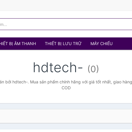
HIẾT BỊ ÂM THANH
THIẾT BỊ LƯU TRỮ
MÁY CHIẾU
hdtech-
(0)
n bởi hdtech-. Mua sản phẩm chính hãng với giá tốt nhất, giao hàng 
COD