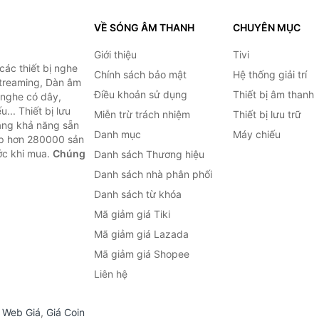
VỀ SÓNG ÂM THANH
CHUYÊN MỤC
Giới thiệu
Tivi
ác thiết bị nghe
Chính sách bảo mật
Hệ thống giải trí
 Streaming, Dàn âm
Điều khoản sử dụng
Thiết bị âm thanh
i nghe có dây,
... Thiết bị lưu
Miễn trừ trách nhiệm
Thiết bị lưu trữ
Bằng khả năng sẵn
Danh mục
Máy chiếu
ợp hơn 280000 sản
ước khi mua.
Chúng
Danh sách Thương hiệu
Danh sách nhà phân phối
Danh sách từ khóa
Mã giảm giá Tiki
Mã giảm giá Lazada
Mã giảm giá Shopee
Liên hệ
,
Web Giá
,
Giá Coin