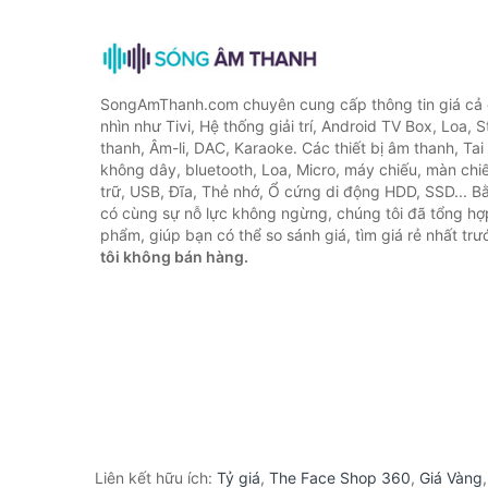
SongAmThanh.com chuyên cung cấp thông tin giá cả c
nhìn như Tivi, Hệ thống giải trí, Android TV Box, Loa,
thanh, Âm-li, DAC, Karaoke. Các thiết bị âm thanh, Ta
không dây, bluetooth, Loa, Micro, máy chiếu, màn chiếu
trữ, USB, Đĩa, Thẻ nhớ, Ổ cứng di động HDD, SSD... 
có cùng sự nỗ lực không ngừng, chúng tôi đã tổng h
phẩm, giúp bạn có thể so sánh giá, tìm giá rẻ nhất tr
tôi không bán hàng.
Liên kết hữu ích:
Tỷ giá
,
The Face Shop 360
,
Giá Vàng