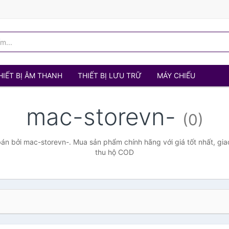
HIẾT BỊ ÂM THANH
THIẾT BỊ LƯU TRỮ
MÁY CHIẾU
mac-storevn-
(0)
n bởi mac-storevn-. Mua sản phẩm chính hãng với giá tốt nhất, gia
thu hộ COD