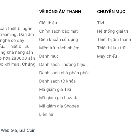
VỀ SÓNG ÂM THANH
CHUYÊN MỤC
Giới thiệu
Tivi
ác thiết bị nghe
Chính sách bảo mật
Hệ thống giải trí
 Streaming, Dàn âm
Điều khoản sử dụng
Thiết bị âm thanh
i nghe có dây,
... Thiết bị lưu
Miễn trừ trách nhiệm
Thiết bị lưu trữ
Bằng khả năng sẵn
Danh mục
Máy chiếu
ợp hơn 280000 sản
ước khi mua.
Chúng
Danh sách Thương hiệu
Danh sách nhà phân phối
Danh sách từ khóa
Mã giảm giá Tiki
Mã giảm giá Lazada
Mã giảm giá Shopee
Liên hệ
,
Web Giá
,
Giá Coin