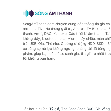
SongAmThanh.com chuyên cung cấp thông tin giá cả c
nhìn như Tivi, Hệ thống giải trí, Android TV Box, Loa,
thanh, Âm-li, DAC, Karaoke. Các thiết bị âm thanh, Ta
không dây, bluetooth, Loa, Micro, máy chiếu, màn chiếu
trữ, USB, Đĩa, Thẻ nhớ, Ổ cứng di động HDD, SSD... 
có cùng sự nỗ lực không ngừng, chúng tôi đã tổng h
phẩm, giúp bạn có thể so sánh giá, tìm giá rẻ nhất tr
tôi không bán hàng.
Liên kết hữu ích:
Tỷ giá
,
The Face Shop 360
,
Giá Vàng