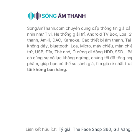
SongAmThanh.com chuyên cung cấp thông tin giá cả c
nhìn như Tivi, Hệ thống giải trí, Android TV Box, Loa,
thanh, Âm-li, DAC, Karaoke. Các thiết bị âm thanh, Ta
không dây, bluetooth, Loa, Micro, máy chiếu, màn chiếu
trữ, USB, Đĩa, Thẻ nhớ, Ổ cứng di động HDD, SSD... 
có cùng sự nỗ lực không ngừng, chúng tôi đã tổng h
phẩm, giúp bạn có thể so sánh giá, tìm giá rẻ nhất tr
tôi không bán hàng.
Liên kết hữu ích:
Tỷ giá
,
The Face Shop 360
,
Giá Vàng