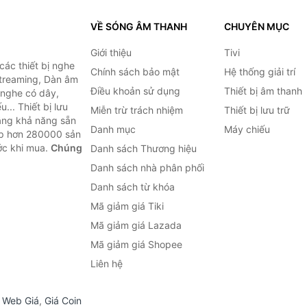
VỀ SÓNG ÂM THANH
CHUYÊN MỤC
Giới thiệu
Tivi
ác thiết bị nghe
Chính sách bảo mật
Hệ thống giải trí
 Streaming, Dàn âm
Điều khoản sử dụng
Thiết bị âm thanh
i nghe có dây,
... Thiết bị lưu
Miễn trừ trách nhiệm
Thiết bị lưu trữ
Bằng khả năng sẵn
Danh mục
Máy chiếu
ợp hơn 280000 sản
ước khi mua.
Chúng
Danh sách Thương hiệu
Danh sách nhà phân phối
Danh sách từ khóa
Mã giảm giá Tiki
Mã giảm giá Lazada
Mã giảm giá Shopee
Liên hệ
,
Web Giá
,
Giá Coin