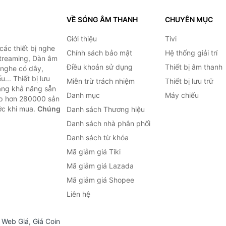
VỀ SÓNG ÂM THANH
CHUYÊN MỤC
Giới thiệu
Tivi
ác thiết bị nghe
Chính sách bảo mật
Hệ thống giải trí
 Streaming, Dàn âm
Điều khoản sử dụng
Thiết bị âm thanh
i nghe có dây,
... Thiết bị lưu
Miễn trừ trách nhiệm
Thiết bị lưu trữ
Bằng khả năng sẵn
Danh mục
Máy chiếu
ợp hơn 280000 sản
ước khi mua.
Chúng
Danh sách Thương hiệu
Danh sách nhà phân phối
Danh sách từ khóa
Mã giảm giá Tiki
Mã giảm giá Lazada
Mã giảm giá Shopee
Liên hệ
,
Web Giá
,
Giá Coin