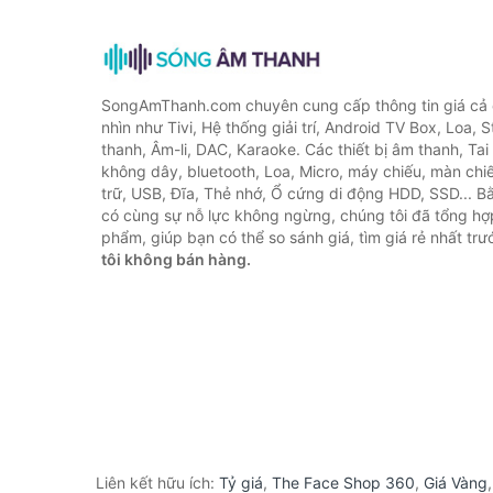
SongAmThanh.com chuyên cung cấp thông tin giá cả c
nhìn như Tivi, Hệ thống giải trí, Android TV Box, Loa,
thanh, Âm-li, DAC, Karaoke. Các thiết bị âm thanh, Ta
không dây, bluetooth, Loa, Micro, máy chiếu, màn chiếu
trữ, USB, Đĩa, Thẻ nhớ, Ổ cứng di động HDD, SSD... 
có cùng sự nỗ lực không ngừng, chúng tôi đã tổng h
phẩm, giúp bạn có thể so sánh giá, tìm giá rẻ nhất tr
tôi không bán hàng.
Liên kết hữu ích:
Tỷ giá
,
The Face Shop 360
,
Giá Vàng