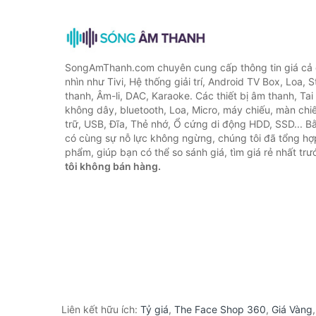
SongAmThanh.com chuyên cung cấp thông tin giá cả c
nhìn như Tivi, Hệ thống giải trí, Android TV Box, Loa,
thanh, Âm-li, DAC, Karaoke. Các thiết bị âm thanh, Ta
không dây, bluetooth, Loa, Micro, máy chiếu, màn chiếu
trữ, USB, Đĩa, Thẻ nhớ, Ổ cứng di động HDD, SSD... 
có cùng sự nỗ lực không ngừng, chúng tôi đã tổng h
phẩm, giúp bạn có thể so sánh giá, tìm giá rẻ nhất tr
tôi không bán hàng.
Liên kết hữu ích:
Tỷ giá
,
The Face Shop 360
,
Giá Vàng