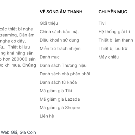
VỀ SÓNG ÂM THANH
CHUYÊN MỤC
Giới thiệu
Tivi
ác thiết bị nghe
Chính sách bảo mật
Hệ thống giải trí
 Streaming, Dàn âm
Điều khoản sử dụng
Thiết bị âm thanh
i nghe có dây,
... Thiết bị lưu
Miễn trừ trách nhiệm
Thiết bị lưu trữ
Bằng khả năng sẵn
Danh mục
Máy chiếu
ợp hơn 280000 sản
ước khi mua.
Chúng
Danh sách Thương hiệu
Danh sách nhà phân phối
Danh sách từ khóa
Mã giảm giá Tiki
Mã giảm giá Lazada
Mã giảm giá Shopee
Liên hệ
,
Web Giá
,
Giá Coin