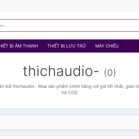
HIẾT BỊ ÂM THANH
THIẾT BỊ LƯU TRỮ
MÁY CHIẾU
thichaudio-
(0)
 bởi thichaudio-. Mua sản phẩm chính hãng với giá tốt nhất, giao h
hộ COD