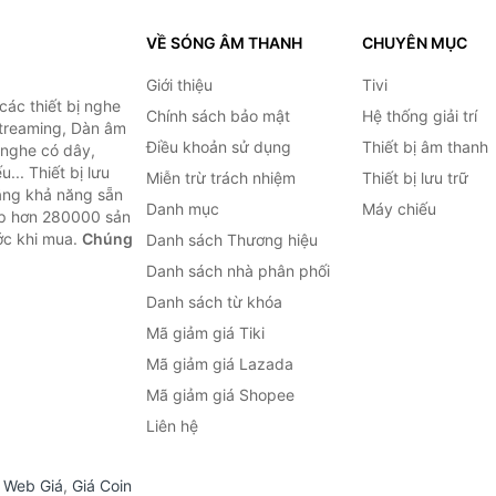
VỀ SÓNG ÂM THANH
CHUYÊN MỤC
Giới thiệu
Tivi
ác thiết bị nghe
Chính sách bảo mật
Hệ thống giải trí
 Streaming, Dàn âm
Điều khoản sử dụng
Thiết bị âm thanh
i nghe có dây,
... Thiết bị lưu
Miễn trừ trách nhiệm
Thiết bị lưu trữ
Bằng khả năng sẵn
Danh mục
Máy chiếu
ợp hơn 280000 sản
ước khi mua.
Chúng
Danh sách Thương hiệu
Danh sách nhà phân phối
Danh sách từ khóa
Mã giảm giá Tiki
Mã giảm giá Lazada
Mã giảm giá Shopee
Liên hệ
,
Web Giá
,
Giá Coin