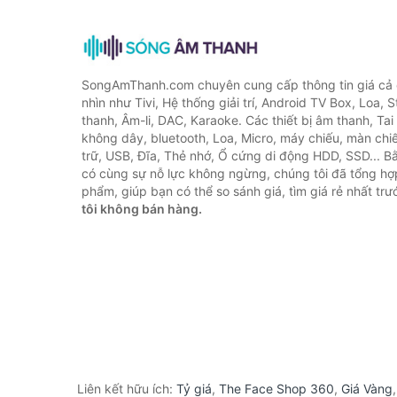
SongAmThanh.com chuyên cung cấp thông tin giá cả c
nhìn như Tivi, Hệ thống giải trí, Android TV Box, Loa,
thanh, Âm-li, DAC, Karaoke. Các thiết bị âm thanh, Ta
không dây, bluetooth, Loa, Micro, máy chiếu, màn chiếu
trữ, USB, Đĩa, Thẻ nhớ, Ổ cứng di động HDD, SSD... 
có cùng sự nỗ lực không ngừng, chúng tôi đã tổng h
phẩm, giúp bạn có thể so sánh giá, tìm giá rẻ nhất tr
tôi không bán hàng.
Liên kết hữu ích:
Tỷ giá
,
The Face Shop 360
,
Giá Vàng