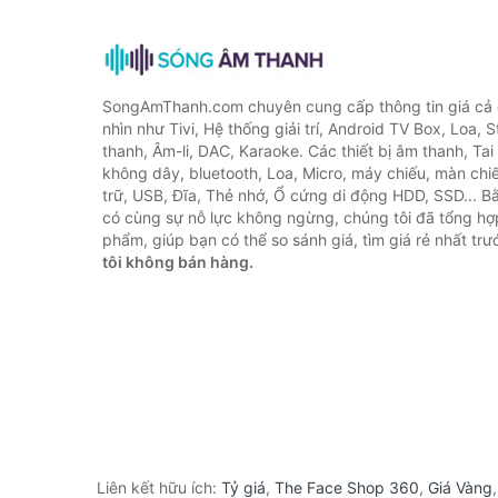
SongAmThanh.com chuyên cung cấp thông tin giá cả c
nhìn như Tivi, Hệ thống giải trí, Android TV Box, Loa,
thanh, Âm-li, DAC, Karaoke. Các thiết bị âm thanh, Ta
không dây, bluetooth, Loa, Micro, máy chiếu, màn chiếu
trữ, USB, Đĩa, Thẻ nhớ, Ổ cứng di động HDD, SSD... 
có cùng sự nỗ lực không ngừng, chúng tôi đã tổng h
phẩm, giúp bạn có thể so sánh giá, tìm giá rẻ nhất tr
tôi không bán hàng.
Liên kết hữu ích:
Tỷ giá
,
The Face Shop 360
,
Giá Vàng