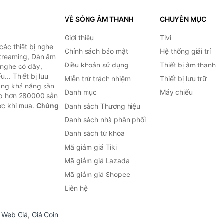
VỀ SÓNG ÂM THANH
CHUYÊN MỤC
Giới thiệu
Tivi
ác thiết bị nghe
Chính sách bảo mật
Hệ thống giải trí
 Streaming, Dàn âm
Điều khoản sử dụng
Thiết bị âm thanh
i nghe có dây,
... Thiết bị lưu
Miễn trừ trách nhiệm
Thiết bị lưu trữ
Bằng khả năng sẵn
Danh mục
Máy chiếu
ợp hơn 280000 sản
ước khi mua.
Chúng
Danh sách Thương hiệu
Danh sách nhà phân phối
Danh sách từ khóa
Mã giảm giá Tiki
Mã giảm giá Lazada
Mã giảm giá Shopee
Liên hệ
,
Web Giá
,
Giá Coin