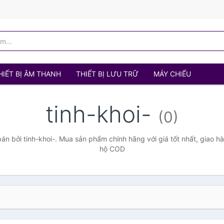
HIẾT BỊ ÂM THANH
THIẾT BỊ LƯU TRỮ
MÁY CHIẾU
tinh-khoi-
(0)
n bởi tinh-khoi-. Mua sản phẩm chính hãng với giá tốt nhất, giao hà
hộ COD