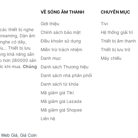
VỀ SÓNG ÂM THANH
CHUYÊN MỤC
Giới thiệu
Tivi
ác thiết bị nghe
Chính sách bảo mật
Hệ thống giải trí
 Streaming, Dàn âm
Điều khoản sử dụng
Thiết bị âm thanh
i nghe có dây,
... Thiết bị lưu
Miễn trừ trách nhiệm
Thiết bị lưu trữ
Bằng khả năng sẵn
Danh mục
Máy chiếu
ợp hơn 280000 sản
ước khi mua.
Chúng
Danh sách Thương hiệu
Danh sách nhà phân phối
Danh sách từ khóa
Mã giảm giá Tiki
Mã giảm giá Lazada
Mã giảm giá Shopee
Liên hệ
,
Web Giá
,
Giá Coin