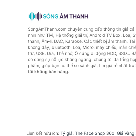
SongAmThanh.com chuyên cung cấp thông tin giá cả c
nhìn như Tivi, Hệ thống giải trí, Android TV Box, Loa,
thanh, Âm-li, DAC, Karaoke. Các thiết bị âm thanh, Ta
không dây, bluetooth, Loa, Micro, máy chiếu, màn chiếu
trữ, USB, Đĩa, Thẻ nhớ, Ổ cứng di động HDD, SSD... 
có cùng sự nỗ lực không ngừng, chúng tôi đã tổng h
phẩm, giúp bạn có thể so sánh giá, tìm giá rẻ nhất tr
tôi không bán hàng.
Liên kết hữu ích:
Tỷ giá
,
The Face Shop 360
,
Giá Vàng