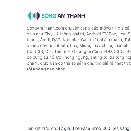
SongAmThanh.com chuyên cung cấp thông tin giá cả c
nhìn như Tivi, Hệ thống giải trí, Android TV Box, Loa,
thanh, Âm-li, DAC, Karaoke. Các thiết bị âm thanh, Ta
không dây, bluetooth, Loa, Micro, máy chiếu, màn chiếu
trữ, USB, Đĩa, Thẻ nhớ, Ổ cứng di động HDD, SSD... 
có cùng sự nỗ lực không ngừng, chúng tôi đã tổng h
phẩm, giúp bạn có thể so sánh giá, tìm giá rẻ nhất tr
tôi không bán hàng.
Liên kết hữu ích:
Tỷ giá
,
The Face Shop 360
,
Giá Vàng