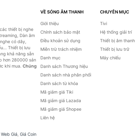
VỀ SÓNG ÂM THANH
CHUYÊN MỤC
Giới thiệu
Tivi
ác thiết bị nghe
Chính sách bảo mật
Hệ thống giải trí
 Streaming, Dàn âm
Điều khoản sử dụng
Thiết bị âm thanh
i nghe có dây,
... Thiết bị lưu
Miễn trừ trách nhiệm
Thiết bị lưu trữ
Bằng khả năng sẵn
Danh mục
Máy chiếu
ợp hơn 280000 sản
ước khi mua.
Chúng
Danh sách Thương hiệu
Danh sách nhà phân phối
Danh sách từ khóa
Mã giảm giá Tiki
Mã giảm giá Lazada
Mã giảm giá Shopee
Liên hệ
,
Web Giá
,
Giá Coin