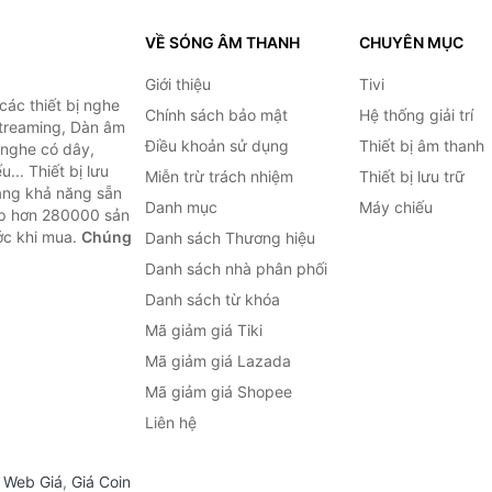
VỀ SÓNG ÂM THANH
CHUYÊN MỤC
Giới thiệu
Tivi
ác thiết bị nghe
Chính sách bảo mật
Hệ thống giải trí
 Streaming, Dàn âm
Điều khoản sử dụng
Thiết bị âm thanh
i nghe có dây,
... Thiết bị lưu
Miễn trừ trách nhiệm
Thiết bị lưu trữ
Bằng khả năng sẵn
Danh mục
Máy chiếu
ợp hơn 280000 sản
ước khi mua.
Chúng
Danh sách Thương hiệu
Danh sách nhà phân phối
Danh sách từ khóa
Mã giảm giá Tiki
Mã giảm giá Lazada
Mã giảm giá Shopee
Liên hệ
,
Web Giá
,
Giá Coin