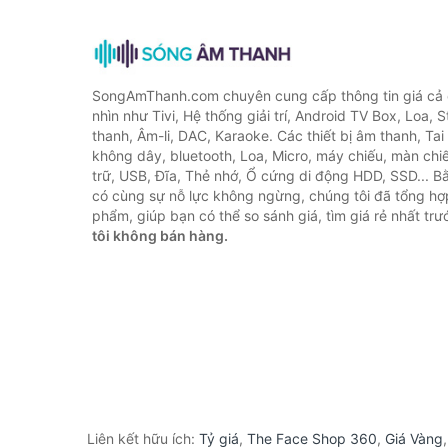
SongAmThanh.com chuyên cung cấp thông tin giá cả c
nhìn như Tivi, Hệ thống giải trí, Android TV Box, Loa,
thanh, Âm-li, DAC, Karaoke. Các thiết bị âm thanh, Ta
không dây, bluetooth, Loa, Micro, máy chiếu, màn chiếu
trữ, USB, Đĩa, Thẻ nhớ, Ổ cứng di động HDD, SSD... 
có cùng sự nỗ lực không ngừng, chúng tôi đã tổng h
phẩm, giúp bạn có thể so sánh giá, tìm giá rẻ nhất tr
tôi không bán hàng.
Liên kết hữu ích:
Tỷ giá
,
The Face Shop 360
,
Giá Vàng