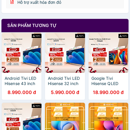
Hỗ trợ xuất hóa đơn đỏ
SẢN PHẨM TƯƠNG TỰ
Android Tivi LED
Android Tivi LED
Google Tivi
Hisense 43 inch
Hisense 32 inch
Hisense QLED
A4N Trợ Lý Ảo
32A4N trợ lý ảo
Hisense 55 inch
8.990.000 đ
5.990.000 đ
18.990.000 đ
Google Voice
Google Voice
55Q6N Google
Control, Bảo
Control, bảo
Assistant Có
Hành 2 Năm -
hành chính hãng
Tiếng Việt, Bảo
Hàng Chính Hãng
2 năm - Hàng
Hành 3 Năm -
Chính Hãng
Hàng Chính Hãng