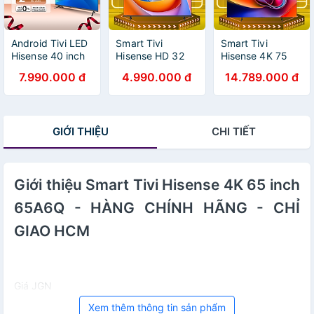
Android Tivi LED
Smart Tivi
Smart Tivi
Hisense 40 inch
Hisense HD 32
Hisense 4K 75
A4N trợ lý ảo
Inch 32A4Q -
inch 75A6Q -
7.990.000 đ
4.990.000 đ
14.789.000 đ
Google Voice
HÀNG CHÍNH
HÀNG CHÍNH
Control, bảo
HÃNG - CHỈ
HÃNG - CHỈ
hành 2 năm -
GIAO HCM
GIAO HCM
Hàng Chính Hãng
GIỚI THIỆU
CHI TIẾT
Giới thiệu Smart Tivi Hisense 4K 65 inch
65A6Q - HÀNG CHÍNH HÃNG - CHỈ
GIAO HCM
Giá JGN
Xem thêm thông tin sản phẩm