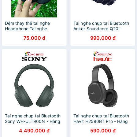
Đệm thay thế tai nghe
Tai nghe chụp tai Bluetooth
Headphone Tai nghe
Anker Soundcore Q20i -
bluetooth chụp tai
hàng Chính Hãng
75.000 đ
990.000 đ
Rockspace O2 - Hàng chính
hãng
Tai nghe chụp tai Bluetooth
Tai nghe chụp tai Bluetooth
Sony WH-ULT900N - Hàng
Havit H2590BT Pro - Hàng
chính hãng
chính hãng
4.490.000 đ
590.000 đ