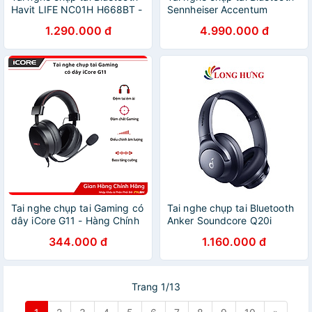
Havit LIFE NC01H H668BT -
Sennheiser Accentum
Hàng chính hãng
Wireless ACAEBT - Hàng
1.290.000 đ
4.990.000 đ
chính hãng
Tai nghe chụp tai Gaming có
Tai nghe chụp tai Bluetooth
dây iCore G11 - Hàng Chính
Anker Soundcore Q20i
Hãng
A3004 - Hàng chính hãng
344.000 đ
1.160.000 đ
Trang 1/13