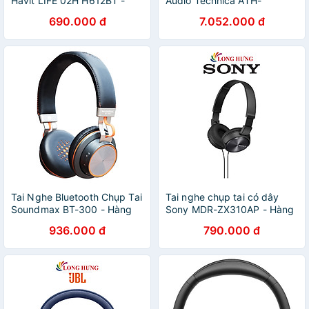
Havit LIFE 02H H612BT -
Audio Technica ATH-
Hàng chính hãng
M50xBT - Hàng Chính Hãng
690.000 đ
7.052.000 đ
Tai Nghe Bluetooth Chụp Tai
Tai nghe chụp tai có dây
Soundmax BT-300 - Hàng
Sony MDR-ZX310AP - Hàng
Chính Hãng - Xám
chính hãng
936.000 đ
790.000 đ