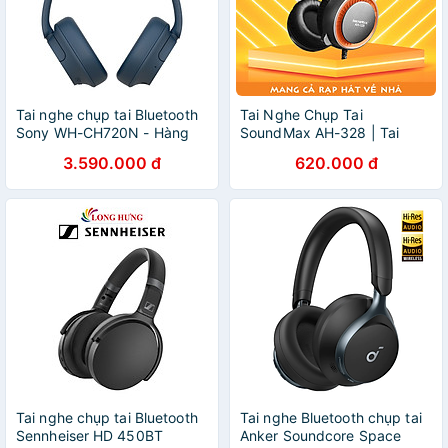
Tai nghe chụp tai Bluetooth
Tai Nghe Chụp Tai
Sony WH-CH720N - Hàng
SoundMax AH-328 | Tai
chính hãng
Nghe Chơi Game SoundMax
3.590.000 đ
620.000 đ
AH328 | Gaming Headset -
Hàng Chính Hãng
Tai nghe chụp tai Bluetooth
Tai nghe Bluetooth chụp tai
Sennheiser HD 450BT
Anker Soundcore Space