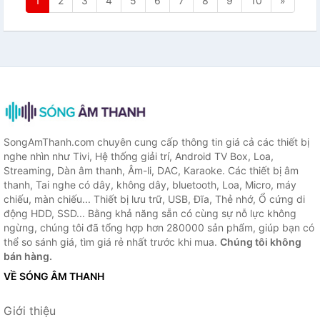
1
2
3
4
5
6
7
8
9
10
»
SongAmThanh.com chuyên cung cấp thông tin giá cả các thiết bị
nghe nhìn như Tivi, Hệ thống giải trí, Android TV Box, Loa,
Streaming, Dàn âm thanh, Âm-li, DAC, Karaoke. Các thiết bị âm
thanh, Tai nghe có dây, không dây, bluetooth, Loa, Micro, máy
chiếu, màn chiếu... Thiết bị lưu trữ, USB, Đĩa, Thẻ nhớ, Ổ cứng di
động HDD, SSD... Bằng khả năng sẵn có cùng sự nỗ lực không
ngừng, chúng tôi đã tổng hợp hơn 280000 sản phẩm, giúp bạn có
thể so sánh giá, tìm giá rẻ nhất trước khi mua.
Chúng tôi không
bán hàng.
VỀ SÓNG ÂM THANH
Giới thiệu