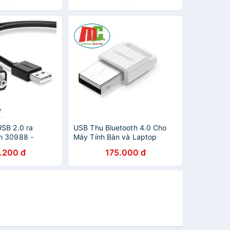
SB 2.0 ra
USB Thu Bluetooth 4.0 Cho
n 30988 -
Máy Tính Bàn và Laptop
9
UGREEN 30443 - Hàng Chính
.200 đ
175.000 đ
Hãng BH 18 Tháng