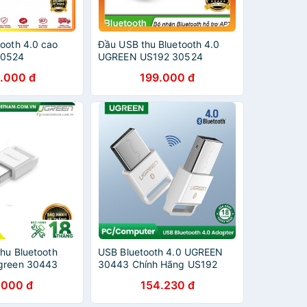
tooth 4.0 cao
Đầu USB thu Bluetooth 4.0
30524
UGREEN US192 30524
dailyphukien
.000 đ
199.000 đ
thu Bluetooth
USB Bluetooth 4.0 UGREEN
Ugreen 30443
30443 Chính Hãng US192
màu trắng
.000 đ
154.230 đ