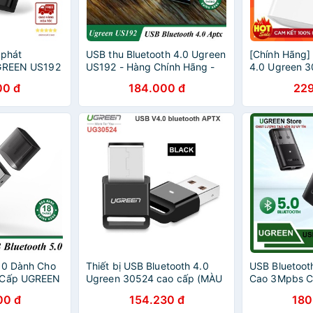
 phát
USB thu Bluetooth 4.0 Ugreen
[Chính Hãng]
UGREEN US192
US192 - Hàng Chính Hãng -
4.0 Ugreen 3
ptop
Bảo Hành 18 Tháng
Chính Hãng b
00 đ
184.000 đ
229
tháng
.0 Dành Cho
Thiết bị USB Bluetooth 4.0
USB Bluetoot
 Cấp UGREEN
Ugreen 30524 cao cấp (MÀU
Cao 3Mpbs 
hính Hãng
ĐEN) US192 CHính Hãng
US192 CM390
00 đ
154.230 đ
180
Hãng