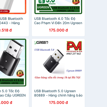
 USB Bluetooth
USB Bluetooth 4.0 Tốc Độ
0443 - Hàng
Cao Phạm Vi Đến 20m Ugreen
ảo hành 18
US192 Chính Hãng
.518 đ
175.000 đ
h 5.0 Tốc Độ
USB Bluetooth 5.0 Ugreen
Cao Cấp UGREEN
80889 - Hàng chính hãng bảo
 - Hàng Chính
hành 12 tháng lỗi đổi mới
.000 đ
175.000 đ