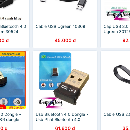
 Bluetooth 4.0
Cable USB Ugreen 10309
Cáp USB 3.0 
een 30524
Ugreen 30125
h 18 tháng
30126 - Ugre
00 đ
45.000 đ
92
Ugreen 3012
.0 Dongle -
Usb Bluetooth 4.0 Dongle -
Cable USB 2.
SR dongle
Usb Phát Bluetooth 4.0
Dongle
0 đ
61.600 đ
35