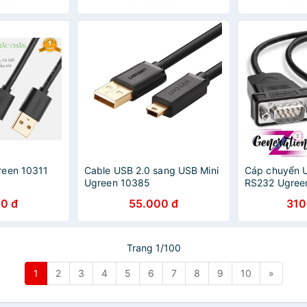
reen 10311
Cable USB 2.0 sang USB Mini
Cáp chuyển U
Ugreen 10385
RS232 Ugree
Ugreen 3098
0 đ
55.000 đ
310
Trang 1/100
1
2
3
4
5
6
7
8
9
10
»