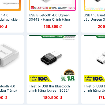
th 4.0
USB Bluetooth 4.0 Ugreen
USB thu Blue
ailyphukien
30443 - Hàng Chính Hãng
cấp Ugreen 
00 đ
158.899 đ
209
etooth 4.0
Thiết bị USB thu Bluetooth
Thiết bị USB 
Màu Trắng)
chính hãng Ugreen 30524
chính hãng 
00 đ
180.500 đ
171