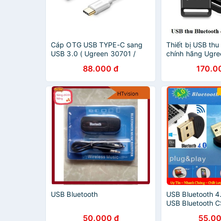
Cáp OTG USB TYPE-C sang
Thiết bị USB thu
USB 3.0 ( Ugreen 30701 /
chính hãng Ugr
Ugreen 30702 )
cao cấp-Bảo hàn
88.000 đ
170.0
USB Bluetooth
USB Bluetooth 4
USB Bluetooth C
4.0
50.000 đ
55.00