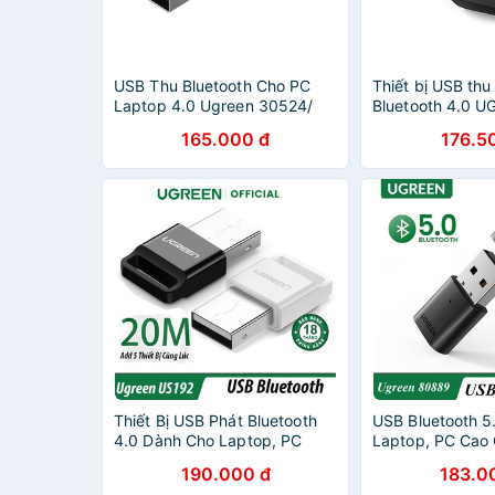
USB Thu Bluetooth Cho PC
Thiết bị USB thu
Laptop 4.0 Ugreen 30524/
Bluetooth 4.0 
5.0 Ugreen 80889 - Hàng
cho máy tính la
165.000 đ
176.5
Chính Hãng BH 18 Tháng
Thiết Bị USB Phát Bluetooth
USB Bluetooth 5
4.0 Dành Cho Laptop, PC
Laptop, PC Cao
Ugreen US192 Chính Hãng
US192 CM390 C
190.000 đ
183.0