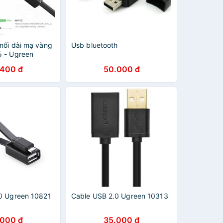
nối dài mạ vàng
Usb bluetooth
 - Ugreen
en 10373 -
.400 đ
50.000 đ
7
0 Ugreen 10821
Cable USB 2.0 Ugreen 10313
.000 đ
35.000 đ