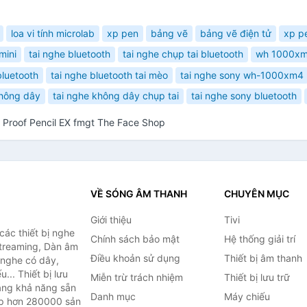
loa vi tính microlab
xp pen
bảng vẽ
bảng vẽ điện tử
xp p
mini
tai nghe bluetooth
tai nghe chụp tai bluetooth
wh 1000x
luetooth
tai nghe bluetooth tai mèo
tai nghe sony wh-1000xm4
không dây
tai nghe không dây chụp tai
tai nghe sony bluetooth
ng Proof Pencil EX fmgt The Face Shop
VỀ SÓNG ÂM THANH
CHUYÊN MỤC
Giới thiệu
Tivi
ác thiết bị nghe
Chính sách bảo mật
Hệ thống giải trí
 Streaming, Dàn âm
Điều khoản sử dụng
Thiết bị âm thanh
i nghe có dây,
... Thiết bị lưu
Miễn trừ trách nhiệm
Thiết bị lưu trữ
Bằng khả năng sẵn
Danh mục
Máy chiếu
ợp hơn 280000 sản