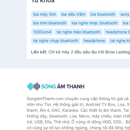
Từ khóa
loa máy tính
loa siêu trầm
loa bluetooth
sony
loa mini bluetooth
loa nghe nhạc bluetooth
loa 
1000xm4
tai nghe mèo bluetooth
headphone b
tai nghe chụp bluetooth
headphone
tai nghe 
Liên kết:
Chì kẻ mày 2 đầu siêu lâu trôi Brow Lasti
SongAmThanh.com chuyên cung cấp thông tin giá cả c
nhìn như Tivi, Hệ thống giải trí, Android TV Box, Loa,
thanh, Âm-li, DAC, Karaoke. Các thiết bị âm thanh, Ta
không dây, bluetooth, Loa, Micro, máy chiếu, màn chiếu
trữ, USB, Đĩa, Thẻ nhớ, Ổ cứng di động HDD, SSD... 
có cùng sự nỗ lực không ngừng, chúng tôi đã tổng h