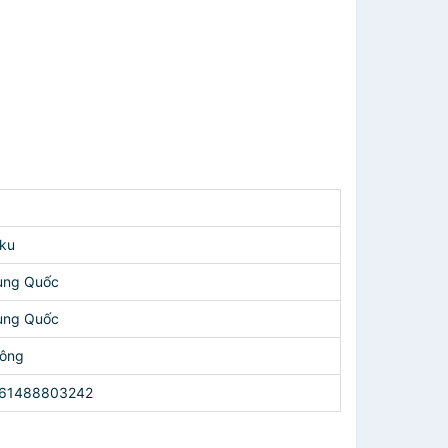
ku
ung Quốc
ung Quốc
ông
61488803242