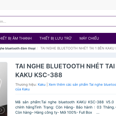
HIẾT BỊ ÂM THANH
THIẾT BỊ LƯU TRỮ
MÁY CHIẾU
TAI NGHE BLUETOOTH NHÉT TAI 1 BÊN KAKU
ghe bluetooth đàm thoại
TAI NGHE BLUETOOTH NHÉT TAI 
KAKU KSC-388
Thương hiệu:
Kaku
|
Xem thêm các sản phẩm Tai nghe bluetoo
của Kaku
Mã sản phẩm:Tai nghe bluetooth KAKU KSC-388 V5.0 p
chính hãngTình Trạng: Còn Hàng- Bảo hành : 03 Tháng.-
Còn hàng– Hàng công ty- Mới 100%- Full Box ...