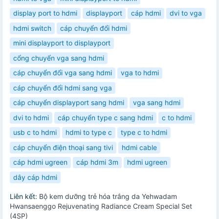
display port to hdmi
displayport
cáp hdmi
dvi to vga
hdmi switch
cáp chuyển đổi hdmi
mini displayport to displayport
cổng chuyển vga sang hdmi
cáp chuyển đổi vga sang hdmi
vga to hdmi
cáp chuyển đổi hdmi sang vga
cáp chuyển displayport sang hdmi
vga sang hdmi
dvi to hdmi
cáp chuyển type c sang hdmi
c to hdmi
usb c to hdmi
hdmi to type c
type c to hdmi
cáp chuyển điện thoại sang tivi
hdmi cable
cáp hdmi ugreen
cáp hdmi 3m
hdmi ugreen
dây cáp hdmi
Liên kết:
Bộ kem dưỡng trẻ hóa trắng da Yehwadam
Hwansaenggo Rejuvenating Radiance Cream Special Set
(4SP)