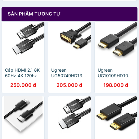
SẢN PHẨM TƯƠNG TỰ
Cáp HDMI 2.1 8K
Ugreen
Ugreen
60Hz 4K 120hz
UG50749HD133TK
UG10109HD104TK
Cao Cấp màu
1m cáp hdmi ra
5M màu Đen Cáp
250.000 đ
205.000 đ
198.000 đ
đen Ugreen
dvi bện chống
tín hiệu HDMI
135MM70319HD
nhiễu - HÀNG
chuẩn 1.4 hỗ trợ
1M hàng chính
CHÍNH HÃNG
phân giải 4K * 2K
hãng
- HÀNG CHÍNH
HÃNG