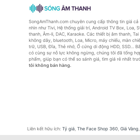
SongAmThanh.com chuyên cung cấp thông tin giá cả c
nhìn như Tivi, Hệ thống giải trí, Android TV Box, Loa,
thanh, Âm-li, DAC, Karaoke. Các thiết bị âm thanh, Ta
không dây, bluetooth, Loa, Micro, máy chiếu, màn chiếu
trữ, USB, Đĩa, Thẻ nhớ, Ổ cứng di động HDD, SSD... 
có cùng sự nỗ lực không ngừng, chúng tôi đã tổng h
phẩm, giúp bạn có thể so sánh giá, tìm giá rẻ nhất tr
tôi không bán hàng.
Liên kết hữu ích:
Tỷ giá
,
The Face Shop 360
,
Giá Vàng