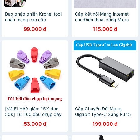
Dao phập phiến Krone, tool
Cáp kết nối Mạng internet
nhấn mạng cao cấp
cho Điện thoại cổng Micro
USB sang mạng LAN
99.000 đ
115.000 đ
Ethernet và 3 cổng USB
[Mã ELHA9 giảm 15% đơn
Cáp Chuyển Đổi Mạng
50K] Túi 100 đầu chụp dây
Gigabit Type-C Sang RJ45
mạng Cat5 có móc gài
Cho Máy Tính Xách Tay
53.000 đ
199.000 đ
(Xanh)