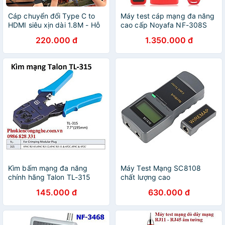
Cáp chuyển đổi Type C to
Máy test cáp mạng đa năng
HDMI siêu xịn dài 1.8M - Hỗ
cao cấp Noyafa NF-308S
trợ 4K 60hz
test POE
220.000 đ
1.350.000 đ
Kìm bấm mạng đa năng
Máy Test Mạng SC8108
chính hãng Talon TL-315
chất lượng cao
145.000 đ
630.000 đ