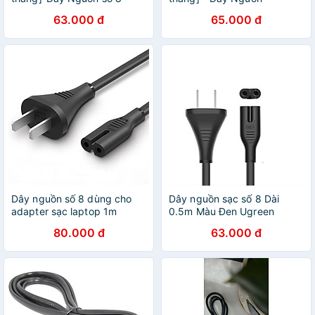
2x0.75mm² 2.5A 220V|dài
ME301N - VAC5SN |
63.000 đ
65.000 đ
1.6m|Chuẩn Châu Âu
2x0.5mm² | 2.5A – 250V -
dài 1.2m
Dây nguồn số 8 dùng cho
Dây nguồn sạc số 8 Dài
adapter sạc laptop 1m
0.5m Màu Đen Ugreen
Ugreen 159OL40312CD
ACC40311CD159 Hàng
80.000 đ
63.000 đ
Hàng chính hãng
chính hãng