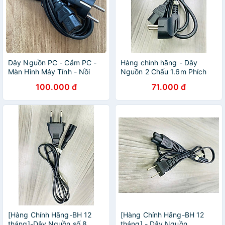
Dây Nguồn PC - Cắm PC -
Hàng chính hãng - Dây
Màn Hình Máy Tính - Nồi
Nguồn 2 Chấu 1.6m Phích
Cơm Điện. Hàng Nhập Khẩu
Cắm Tải Cao 16A 250V
100.000 đ
71.000 đ
, màu Đen
Dùng Cho Máy Tính, Nồi
Cơm Điện Thiết Bị Điện Bảo
Hành 12 Tháng
[Hàng Chính Hãng-BH 12
[Hàng Chính Hãng-BH 12
tháng]-Dây Nguồn số 8
tháng] - Dây Nguồn