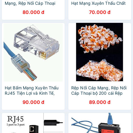
Mạng, Rệp Nối Cáp Thoại
Hạt Mạng Xuyên Thấu Chất
chất lượng
Lượng Cao (100c)
80.000 đ
70.000 đ
Hạt Bấm Mạng Xuyên Thấu
Rệp Nối Cáp Mạng, Rệp Nối
RJ45 Tiện Lợi và Kinh Tế,
Cáp Thoại bộ 200 cái Rệp
Dùng cho CAT5E và CAT6E(
K2
90.000 đ
89.000 đ
Túi 100 hạt)