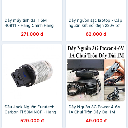
Dây máy tính dài 1.5M
Dây nguồn sạc laptop - Cáp
40911 - Hàng Chính Hãng
nguồn kết nối điện 220v tới
cục sạc laptop - Cáp dây
271.000 đ
62.000 đ
sạc nguồn laptop - Hàng
chính hãng
Đầu Jack Nguồn Furutech
Dây Nguồn 3G Power 4-6V
Carbon Fi 50M NCF - Hàng
1A Chui Tròn Dây Dài 1M
Chính Hãng
529.000 đ
49.000 đ