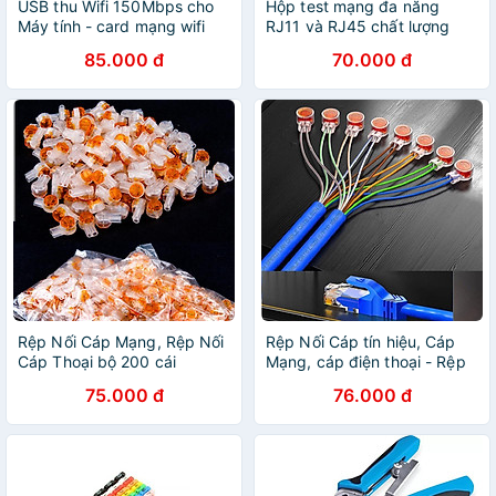
USB thu Wifi 150Mbps cho
Hộp test mạng đa năng
Máy tính - card mạng wifi
RJ11 và RJ45 chất lượng
150M
cao
85.000 đ
70.000 đ
Rệp Nối Cáp Mạng, Rệp Nối
Rệp Nối Cáp tín hiệu, Cáp
Cáp Thoại bộ 200 cái
Mạng, cáp điện thoại - Rệp
K1 K2 UY2
75.000 đ
76.000 đ