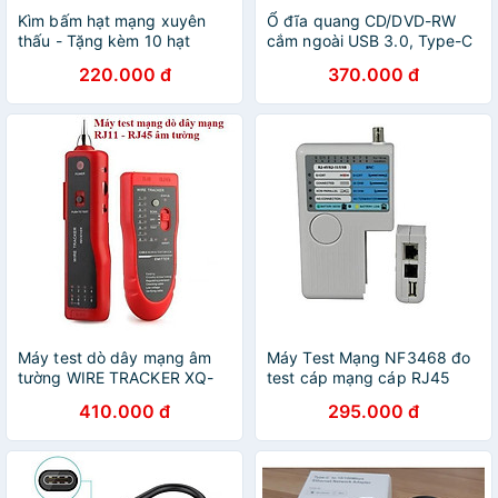
Kìm bấm hạt mạng xuyên
Ổ đĩa quang CD/DVD-RW
thấu - Tặng kèm 10 hạt
cắm ngoài USB 3.0, Type-C
RJ45 xuyên thấu
cho Macbook, Laptop
220.000 đ
370.000 đ
Máy test dò dây mạng âm
Máy Test Mạng NF3468 đo
tường WIRE TRACKER XQ-
test cáp mạng cáp RJ45
350 chất lượng cao
test cáp đồng trục BNC
410.000 đ
295.000 đ
chuyên nghiệp