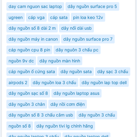
day cam nguon sac laptop
dây nguồn surface pro 5
ugreen
cáp vga
cáp sata
pin loa keo 12v
dây nguồn số 8 dài 2 m
dây nối dài usb
dây nguồn máy in canon
dây nguồn surface pro 7
cáp nguồn cpu 8 pin
dây nguôn 3 chấu pc
nguồn 9v dc
dây nguồn màn hình
cáp nguồn ổ cứng sata
dây nguồn sata
dây sạc 3 chấu
airpods 2
dây nguồn loa 3 chấu
dây nguồn lap top dell
dây nguồn sạc số 8
dây nguồn laptop asus
dây nguồn 3 chân
dây nồi cơm điện
dây nguồn số 8 3 chấu cắm usb
dây nguồn 3 chấu
nguồn số 8
dây nguồn tivi lg chính hãng
dây nguồn laptop 3 chấu
dây nguồn laptop dell