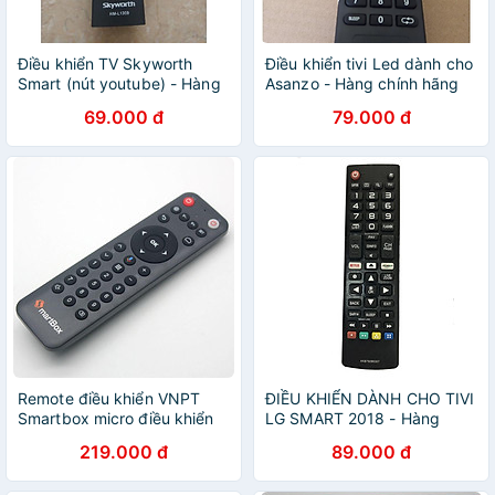
Điều khiển TV Skyworth
Điều khiển tivi Led dành cho
Smart (nút youtube) - Hàng
Asanzo - Hàng chính hãng
chính hãng
69.000 đ
79.000 đ
Remote điều khiển VNPT
ĐIỀU KHIỂN DÀNH CHO TIVI
Smartbox micro điều khiển
LG SMART 2018 - Hàng
giọng nói mytv android
chính hãng
219.000 đ
89.000 đ
smart box - Hàng nhập khẩu