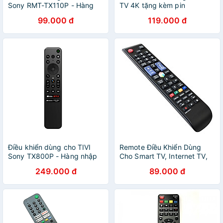
Sony RMT-TX110P - Hàng
TV 4K tặng kèm pin
nhập khẩu
99.000 đ
119.000 đ
Điều khiển dùng cho TIVI
Remote Điều Khiển Dùng
Sony TX800P - Hàng nhập
Cho Smart TV, Internet TV,
khẩu
LED TV SAMSUNG AA59-
249.000 đ
89.000 đ
00582A - Hàng nhập khẩu