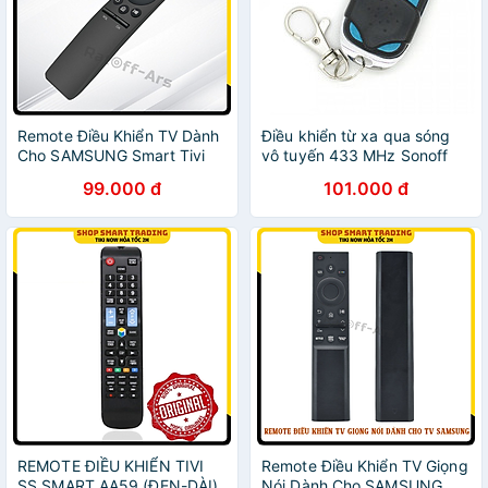
Remote Điều Khiển TV Dành
Điều khiển từ xa qua sóng
Cho SAMSUNG Smart Tivi
vô tuyến 433 MHz Sonoff
4K, QLED - NO VOICE-
RF Remote - Hàng nhập
99.000 đ
101.000 đ
Hàng nhập khẩu
khẩu
REMOTE ĐIỀU KHIỂN TIVI
Remote Điều Khiển TV Giọng
SS SMART AA59 (ĐEN-DÀI)
Nói Dành Cho SAMSUNG