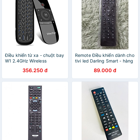
Điều khiển từ xa - chuột bay
Remote Điều khiển dành cho
W1 2.4GHz Wireless
tivi led Darling Smart - hàng
Keyboard, Cảm biến hồng
nhập khẩu
356.250 đ
89.000 đ
ngoại và chuyển động tích
hợp bàn phím