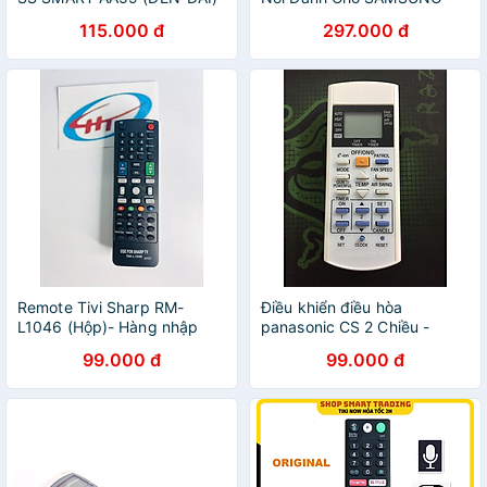
sử dụng ngay không cần cài
Smart Tivi 4K, QLED - Hàng
115.000 đ
297.000 đ
đặt khoảng cách sử dụng
nhập khẩu
8m - Hàng Nhập Khẩu
Remote Tivi Sharp RM-
Điều khiển điều hòa
L1046 (Hộp)- Hàng nhập
panasonic CS 2 Chiều -
khẩu
Hàng chính hãng
99.000 đ
99.000 đ