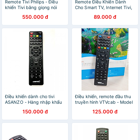
Remote Tivi Philips - Điều
Remote Điều Khiển Dành
khiển Tivi bằng giọng nói
Cho Smart TV, Internet Tivi,
RC52 - Hàng chính hãng
Ti Vi Thông Minh ASANZO
550.000 đ
89.000 đ
(Kèm pin AAA Maxell)
Điều khiển dành cho tivi
Điều khiển, remote đầu thu
ASANZO - Hàng nhập khẩu
truyền hình VTVcab - Model
DTC3445
150.000 đ
125.000 đ